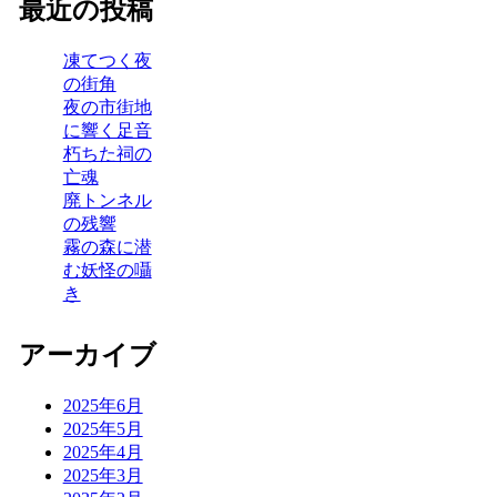
最近の投稿
凍てつく夜
の街角
夜の市街地
に響く足音
朽ちた祠の
亡魂
廃トンネル
の残響
霧の森に潜
む妖怪の囁
き
アーカイブ
2025年6月
2025年5月
2025年4月
2025年3月