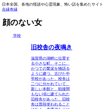
日本全国、各地の怪談や心霊現象、怖い話を集めたサイト
合縁奇縁
顔のない女
学校
旧校舎の夜鳴き
滋賀県の湖畔に位置す
る小さな町。そこに、
かつての繁栄を物語る
ように建つ、古びた中
学校があった。校舎は
二つに分かれていて、
新しい本館と、戦後間
もない頃に建てられた
旧校舎があった。旧校
舎は普段使われること