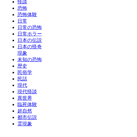
怪談
恐怖
恐怖体験
日常
日常の恐怖
日常ホラー
日本の伝説
日本の怪奇
現象
未知の恐怖
歴史
民俗学
民話
現代
現代怪談
異世界
臨死体験
超自然
都市伝説
霊現象