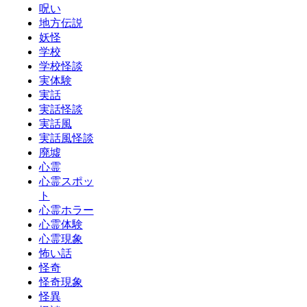
呪い
地方伝説
妖怪
学校
学校怪談
実体験
実話
実話怪談
実話風
実話風怪談
廃墟
心霊
心霊スポッ
ト
心霊ホラー
心霊体験
心霊現象
怖い話
怪奇
怪奇現象
怪異