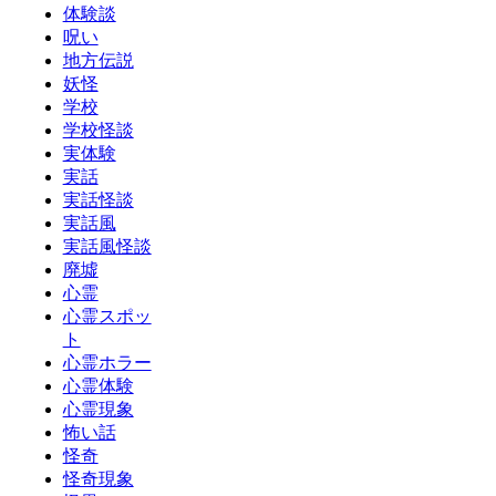
体験談
呪い
地方伝説
妖怪
学校
学校怪談
実体験
実話
実話怪談
実話風
実話風怪談
廃墟
心霊
心霊スポッ
ト
心霊ホラー
心霊体験
心霊現象
怖い話
怪奇
怪奇現象