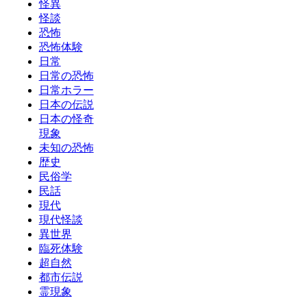
怪異
怪談
恐怖
恐怖体験
日常
日常の恐怖
日常ホラー
日本の伝説
日本の怪奇
現象
未知の恐怖
歴史
民俗学
民話
現代
現代怪談
異世界
臨死体験
超自然
都市伝説
霊現象