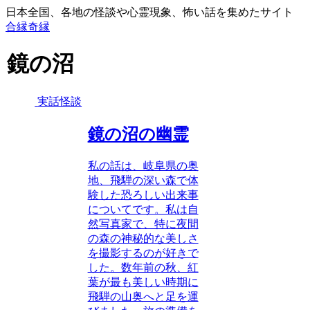
日本全国、各地の怪談や心霊現象、怖い話を集めたサイト
合縁奇縁
鏡の沼
実話怪談
鏡の沼の幽霊
私の話は、岐阜県の奥
地、飛騨の深い森で体
験した恐ろしい出来事
についてです。私は自
然写真家で、特に夜間
の森の神秘的な美しさ
を撮影するのが好きで
した。数年前の秋、紅
葉が最も美しい時期に
飛騨の山奥へと足を運