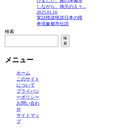
びました。旅の準備を
しながら、地元の人々...
2025.01.16
実話怪談
怪談
日本の怪
奇現象
都市伝説
検索
検
索
メニュー
ホーム
このサイト
について
プライバシ
ーポリシー
お問い合わ
せ
サイトマッ
プ