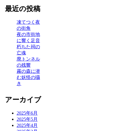
最近の投稿
凍てつく夜
の街角
夜の市街地
に響く足音
朽ちた祠の
亡魂
廃トンネル
の残響
霧の森に潜
む妖怪の囁
き
アーカイブ
2025年6月
2025年5月
2025年4月