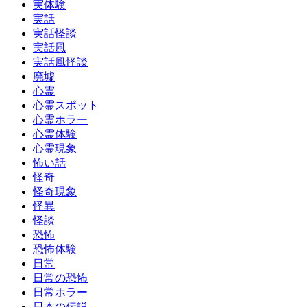
実体験
実話
実話怪談
実話風
実話風怪談
廃墟
心霊
心霊スポット
心霊ホラー
心霊体験
心霊現象
怖い話
怪奇
怪奇現象
怪異
怪談
恐怖
恐怖体験
日常
日常の恐怖
日常ホラー
日本の伝説