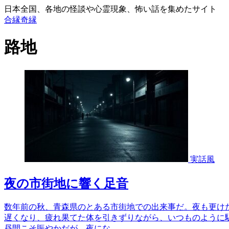
日本全国、各地の怪談や心霊現象、怖い話を集めたサイト
合縁奇縁
路地
実話風
夜の市街地に響く足音
数年前の秋、青森県のとある市街地での出来事だ。夜も更けた
遅くなり、疲れ果てた体を引きずりながら、いつものように
昼間こそ賑やかだが、夜にな...