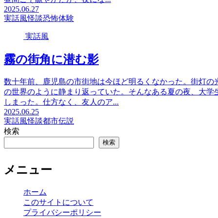
2025.06.27
実話風
怪談
恐怖体験
実話風
霧の街角に潜む影
数十年前、鹿児島の市街地は今ほど明るくなかった。街灯の
の世界のように静まり返っていた。そんなある夏の夜、大学
しまった。仕方なく、友人のア...
2025.06.25
実話風
怪談
都市伝説
検索
検索
メニュー
ホーム
このサイトについて
プライバシーポリシー