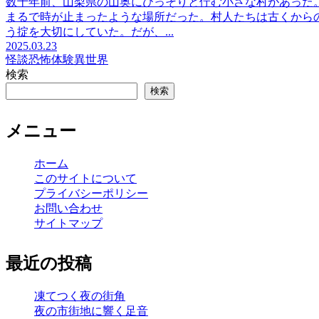
数十年前、山梨県の山奥にひっそりと佇む小さな村があった
まるで時が止まったような場所だった。村人たちは古くから
う掟を大切にしていた。だが、...
2025.03.23
怪談
恐怖体験
異世界
検索
検索
メニュー
ホーム
このサイトについて
プライバシーポリシー
お問い合わせ
サイトマップ
最近の投稿
凍てつく夜の街角
夜の市街地に響く足音