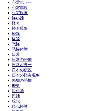
心霊ホラー
心霊体験
心霊現象
怖い話
怪奇
怪奇現象
怪異
怪談
恐怖
恐怖体験
日常
日常の恐怖
日常ホラー
日本の伝説
日本の怪奇現象
未知の恐怖
歴史
民俗学
民話
現代
現代怪談