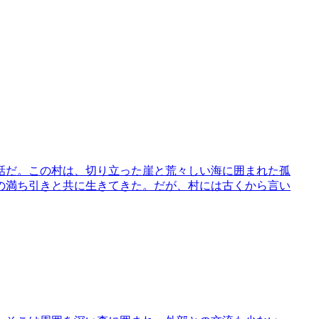
話だ。この村は、切り立った崖と荒々しい海に囲まれた孤
の満ち引きと共に生きてきた。だが、村には古くから言い