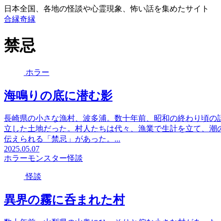
日本全国、各地の怪談や心霊現象、怖い話を集めたサイト
合縁奇縁
禁忌
ホラー
海鳴りの底に潜む影
長崎県の小さな漁村、波多浦。数十年前、昭和の終わり頃の
立した土地だった。村人たちは代々、漁業で生計を立て、潮
伝えられる「禁忌」があった。...
2025.05.07
ホラー
モンスター
怪談
怪談
異界の霧に呑まれた村