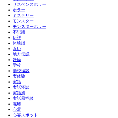
サスペンスホラー
ホラー
ミステリー
モンスター
モンスターホラー
不思議
伝説
体験談
呪い
地方伝説
妖怪
学校
学校怪談
実体験
実話
実話怪談
実話風
実話風怪談
廃墟
心霊
心霊スポット