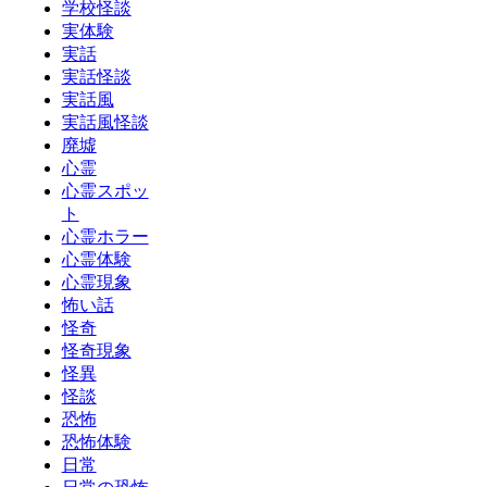
学校怪談
実体験
実話
実話怪談
実話風
実話風怪談
廃墟
心霊
心霊スポッ
ト
心霊ホラー
心霊体験
心霊現象
怖い話
怪奇
怪奇現象
怪異
怪談
恐怖
恐怖体験
日常