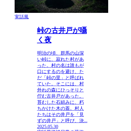
実話風
峠の古井戸が囁
く夜
明治の頃、群馬の山深
い峠に、寂れた村があ
った。村の名は誰もが
口にするのを避け、た
だ「峠の里」と呼ばれ
ていた。そこには、村
外れの森にひっそりと
佇む古井戸があった。
苔むした石組みに、朽
ちかけた木の蓋。村人
たちはその井戸を「見
ずの井戸」と呼び、決...
2025.05.30