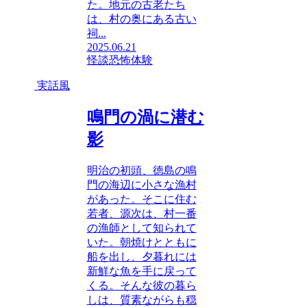
た。地元の古老たち
は、村の奥にある古い
祠...
2025.06.21
怪談
恐怖体験
実話風
鳴門の渦に潜む
影
明治の初頭、徳島の鳴
門の海辺に小さな漁村
があった。そこに住む
若者、源次は、村一番
の漁師として知られて
いた。朝焼けとともに
船を出し、夕暮れには
新鮮な魚を手に戻って
くる。そんな彼の暮ら
しは、質素ながらも穏