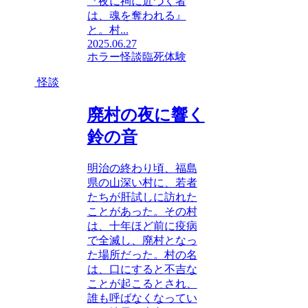
『夜に祠に近づく者
は、魂を奪われる』
と。村...
2025.06.27
ホラー
怪談
臨死体験
怪談
廃村の夜に響く
鈴の音
明治の終わり頃、福島
県の山深い村に、若者
たちが肝試しに訪れた
ことがあった。その村
は、十年ほど前に疫病
で全滅し、廃村となっ
た場所だった。村の名
は、口にすると不吉な
ことが起こるとされ、
誰も呼ばなくなってい