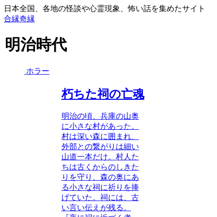
日本全国、各地の怪談や心霊現象、怖い話を集めたサイト
合縁奇縁
明治時代
ホラー
朽ちた祠の亡魂
明治の頃、兵庫の山奥
に小さな村があった。
村は深い森に囲まれ、
外部との繋がりは細い
山道一本だけ。村人た
ちは古くからのしきた
りを守り、森の奥にあ
る小さな祠に祈りを捧
げていた。祠には、古
い言い伝えが残る。