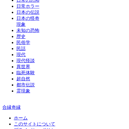
日常の恐怖
日常ホラー
日本の伝説
日本の怪奇
現象
未知の恐怖
歴史
民俗学
民話
現代
現代怪談
異世界
臨死体験
超自然
都市伝説
霊現象
合縁奇縁
ホーム
このサイトについて