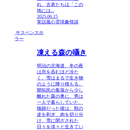
れ、古老たちは「この
地には...
2025.06.15
実話風
心霊現象
怪談
サスペンスホ
ラー
凍える森の囁き
明治の北海道、冬の夜
は息を呑むほど冷た
く、雪はまるで生き物
のように降り積もる。
開拓民の集落から少し
離れた森の奥に、男は
一人で暮らしていた。
猟師だった彼は、獣の
皮を剥ぎ、肉を切り分
け、雪に閉ざされた
日々を淡々と生きてい