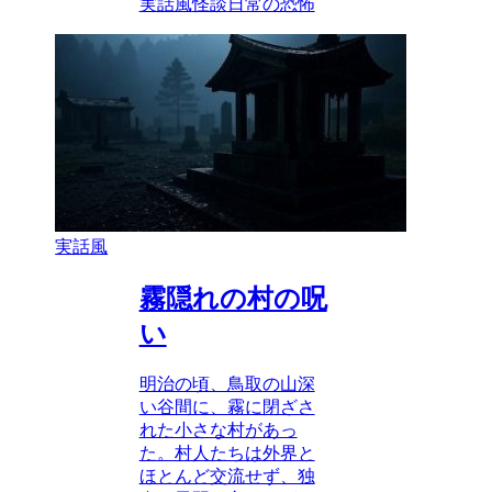
実話風
怪談
日常の恐怖
実話風
霧隠れの村の呪
い
明治の頃、鳥取の山深
い谷間に、霧に閉ざさ
れた小さな村があっ
た。村人たちは外界と
ほとんど交流せず、独