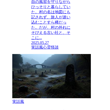
自の風習を守りながら
ひっそりと暮らしてい
た。村の名は地図にも
記されず、旅人が迷い
込むことすら稀だっ
た。だが、村の外れに
そびえる古い社と、そ
こに...
2025.05.27
実話風
心霊
怪談
実話風