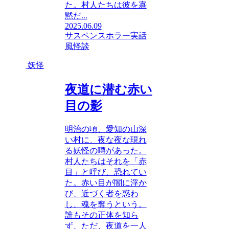
た。村人たちは彼を寡
黙だ...
2025.06.09
サスペンスホラー
実話
風怪談
妖怪
夜道に潜む赤い
目の影
明治の頃、愛知の山深
い村に、夜な夜な現れ
る妖怪の噂があった。
村人たちはそれを「赤
目」と呼び、恐れてい
た。赤い目が闇に浮か
び、近づく者を惑わ
し、魂を奪うという。
誰もその正体を知ら
ず、ただ、夜道を一人