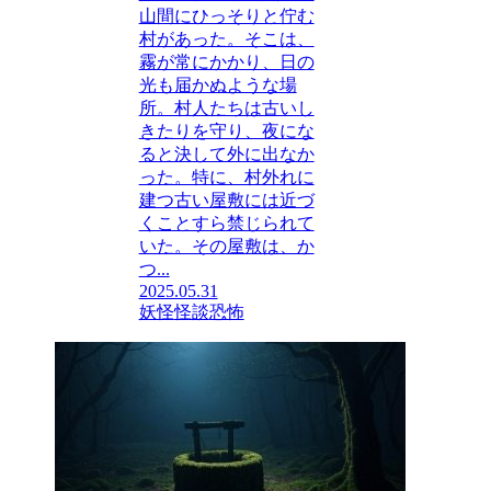
山間にひっそりと佇む
村があった。そこは、
霧が常にかかり、日の
光も届かぬような場
所。村人たちは古いし
きたりを守り、夜にな
ると決して外に出なか
った。特に、村外れに
建つ古い屋敷には近づ
くことすら禁じられて
いた。その屋敷は、か
つ...
2025.05.31
妖怪
怪談
恐怖