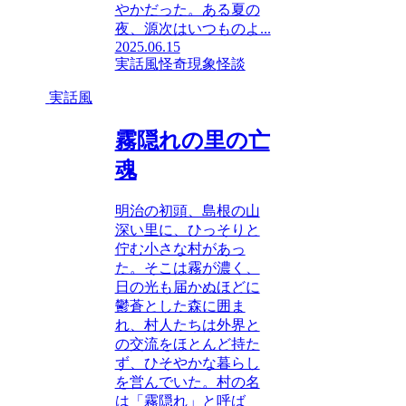
やかだった。ある夏の
夜、源次はいつものよ...
2025.06.15
実話風
怪奇現象
怪談
実話風
霧隠れの里の亡
魂
明治の初頭、島根の山
深い里に、ひっそりと
佇む小さな村があっ
た。そこは霧が濃く、
日の光も届かぬほどに
鬱蒼とした森に囲ま
れ、村人たちは外界と
の交流をほとんど持た
ず、ひそやかな暮らし
を営んでいた。村の名
は「霧隠れ」と呼ば