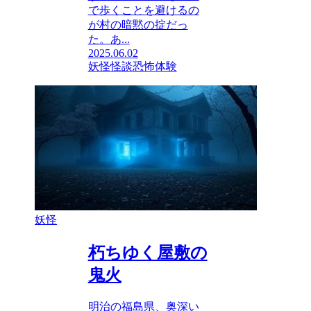
で歩くことを避けるの
が村の暗黙の掟だっ
た。あ...
2025.06.02
妖怪
怪談
恐怖体験
妖怪
朽ちゆく屋敷の
鬼火
明治の福島県、奥深い