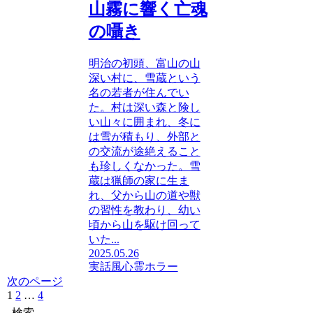
山霧に響く亡魂
の囁き
明治の初頭、富山の山
深い村に、雪蔵という
名の若者が住んでい
た。村は深い森と険し
い山々に囲まれ、冬に
は雪が積もり、外部と
の交流が途絶えること
も珍しくなかった。雪
蔵は猟師の家に生ま
れ、父から山の道や獣
の習性を教わり、幼い
頃から山を駆け回って
いた...
2025.05.26
実話風
心霊ホラー
次のページ
1
2
…
4
次
へ
検索