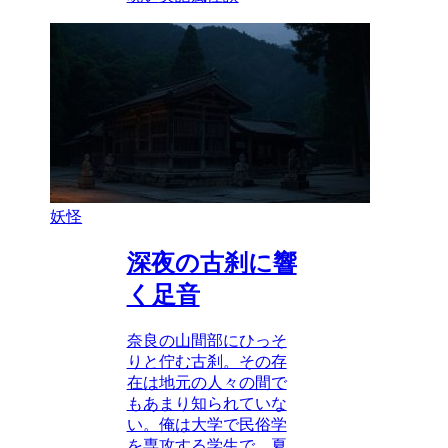
妖怪
深夜の古刹に響
く足音
奈良の山間部にひっそ
りと佇む古刹。その存
在は地元の人々の間で
もあまり知られていな
い。俺は大学で民俗学
を専攻する学生で、夏