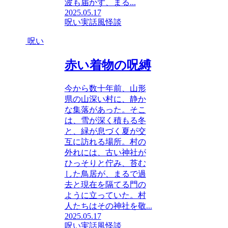
波も届かず、まる...
2025.05.17
呪い
実話風
怪談
呪い
赤い着物の呪縛
今から数十年前、山形
県の山深い村に、静か
な集落があった。そこ
は、雪が深く積もる冬
と、緑が息づく夏が交
互に訪れる場所。村の
外れには、古い神社が
ひっそりと佇み、苔む
した鳥居が、まるで過
去と現在を隔てる門の
ように立っていた。村
人たちはその神社を敬...
2025.05.17
呪い
実話風
怪談