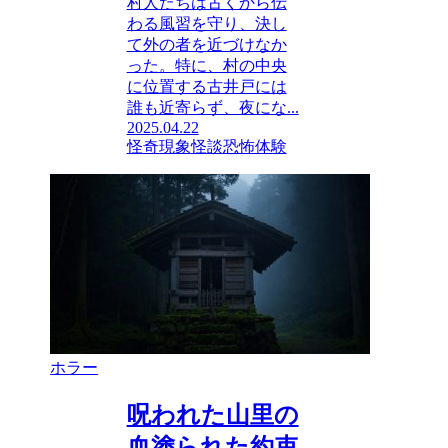
村人たちは古くから伝
わる風習を守り、決し
て外の者を近づけなか
った。特に、村の中央
に位置する古井戸には
誰も近寄らず、夜にな...
2025.04.22
怪奇現象
怪談
恐怖体験
ホラー
呪われた山里の
血塗られた約束