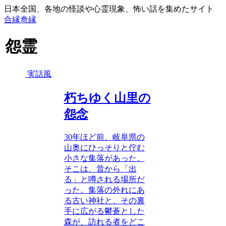
日本全国、各地の怪談や心霊現象、怖い話を集めたサイト
合縁奇縁
怨霊
実話風
朽ちゆく山里の
怨念
30年ほど前、岐阜県の
山奥にひっそりと佇む
小さな集落があった。
そこは、昔から「出
る」と噂される場所だ
った。集落の外れにあ
る古い神社と、その裏
手に広がる鬱蒼とした
森が、訪れる者をどこ