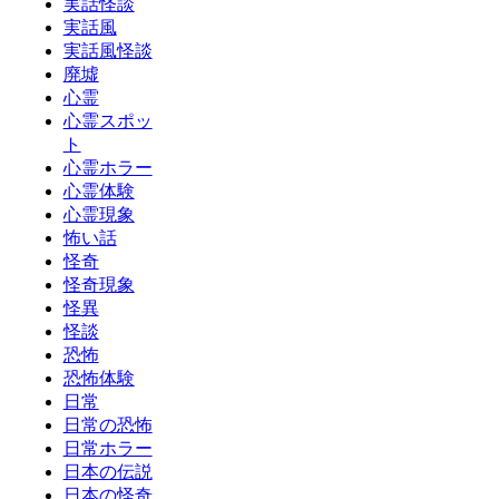
実話怪談
実話風
実話風怪談
廃墟
心霊
心霊スポッ
ト
心霊ホラー
心霊体験
心霊現象
怖い話
怪奇
怪奇現象
怪異
怪談
恐怖
恐怖体験
日常
日常の恐怖
日常ホラー
日本の伝説
日本の怪奇