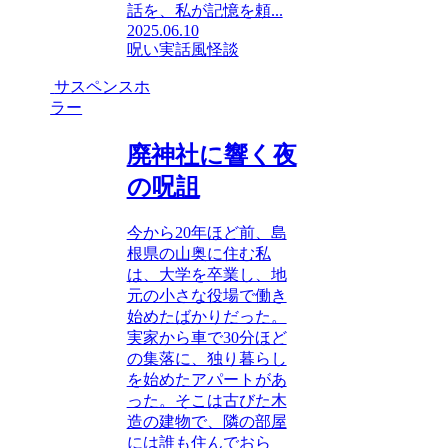
話を、私が記憶を頼...
2025.06.10
呪い
実話風
怪談
サスペンスホ
ラー
廃神社に響く夜
の呪詛
今から20年ほど前、島
根県の山奥に住む私
は、大学を卒業し、地
元の小さな役場で働き
始めたばかりだった。
実家から車で30分ほど
の集落に、独り暮らし
を始めたアパートがあ
った。そこは古びた木
造の建物で、隣の部屋
には誰も住んでおら