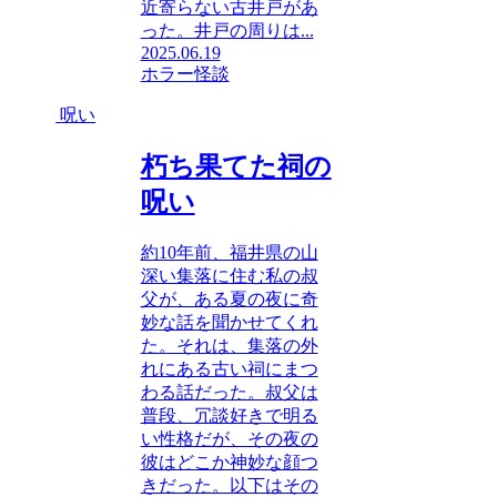
近寄らない古井戸があ
った。井戸の周りは...
2025.06.19
ホラー
怪談
呪い
朽ち果てた祠の
呪い
約10年前、福井県の山
深い集落に住む私の叔
父が、ある夏の夜に奇
妙な話を聞かせてくれ
た。それは、集落の外
れにある古い祠にまつ
わる話だった。叔父は
普段、冗談好きで明る
い性格だが、その夜の
彼はどこか神妙な顔つ
きだった。以下はその