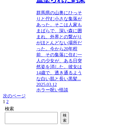
群馬県の山奥にひっそ
りと佇む小さな集落が
あった。そこは人家も
まばらで、深い森に囲
まれ、外界との繋がり
がほとんどない場所だ
った。今から20年程
前、その集落に住む一
人の少女が、ある日突
然姿を消した。彼女は
14歳で、透き通るよう
な白い肌と長い黒髪...
2025.03.12
ホラー
呪い
怪談
次のページ
1
2
次
へ
検索
検
索