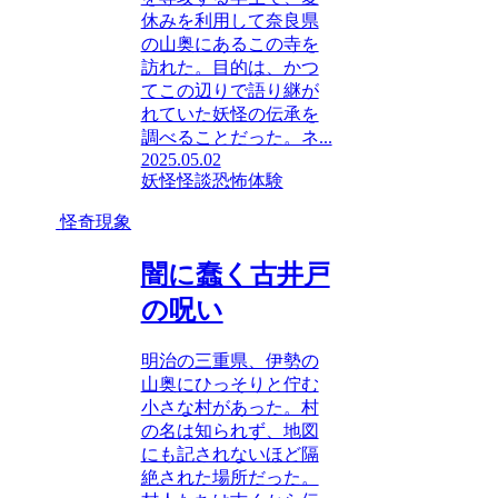
休みを利用して奈良県
の山奥にあるこの寺を
訪れた。目的は、かつ
てこの辺りで語り継が
れていた妖怪の伝承を
調べることだった。ネ...
2025.05.02
妖怪
怪談
恐怖体験
怪奇現象
闇に蠢く古井戸
の呪い
明治の三重県、伊勢の
山奥にひっそりと佇む
小さな村があった。村
の名は知られず、地図
にも記されないほど隔
絶された場所だった。