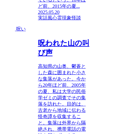
ど前、2015年の夏...
2025.05.20
実話風
心霊現象
怪談
呪い
呪われた山の叫
び声
高知県の山奥、鬱蒼と
した森に囲まれた小さ
な集落があった。今か
ら20年ほど前、2005年
の夏、私は大学の民俗
学ゼミの調査でその集
落を訪れた。目的は、
古老から地域に伝わる
怪奇譚を収集するこ
と。集落は外界から隔
絶され、携帯電話の電