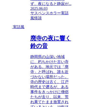
ず、夜になると静寂が...
2025.06.03
サスペンスホラー
実話
風
怪談
実話風
廃寺の夜に響く
鈴の音
静岡県の山深い地域
に、朽ちかけた古い寺
がある。地元では「廃
寺」と呼ばれ、誰も近
づかない場所だった。
寺の歴史は古く、江戸
時代まで遡るが、ある
事件をきっかけに僧侶
たちが去り、以来、荒
れ果てたまま放置され
ているという。10年ほ