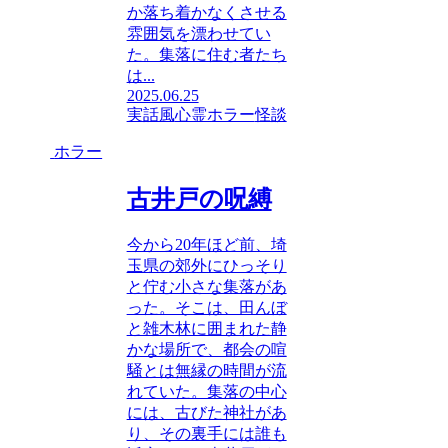
か落ち着かなくさせる
雰囲気を漂わせてい
た。集落に住む者たち
は...
2025.06.25
実話風
心霊ホラー
怪談
ホラー
古井戸の呪縛
今から20年ほど前、埼
玉県の郊外にひっそり
と佇む小さな集落があ
った。そこは、田んぼ
と雑木林に囲まれた静
かな場所で、都会の喧
騒とは無縁の時間が流
れていた。集落の中心
には、古びた神社があ
り、その裏手には誰も