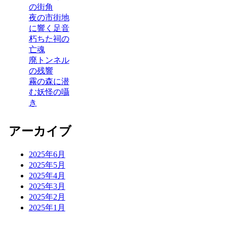
の街角
夜の市街地
に響く足音
朽ちた祠の
亡魂
廃トンネル
の残響
霧の森に潜
む妖怪の囁
き
アーカイブ
2025年6月
2025年5月
2025年4月
2025年3月
2025年2月
2025年1月