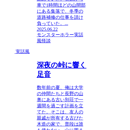
車で1時間ほどの山間部
にある集落で、冬季の
道路補修の仕事を請け
負っていた。...
2025.06.22
モンスターホラー
実話
風
怪談
実話風
深夜の峠に響く
足音
数年前の夏、俺は大学
の仲間たちと長野の山
奥にある古い別荘で一
週間を過ごす計画を立
てた。そこは、友人の
親戚が所有する古びた
木造の家で、普段は誰