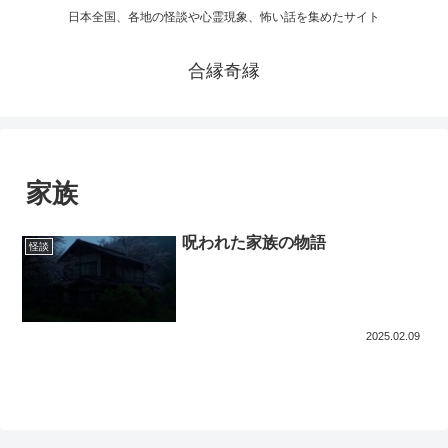
日本全国、各地の怪談や心霊現象、怖い話を集めたサイト
合縁奇縁
家族
呪われた家族の物語
怪談
2025.02.09