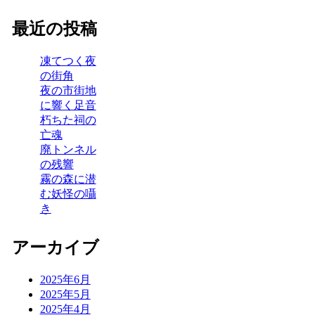
最近の投稿
凍てつく夜
の街角
夜の市街地
に響く足音
朽ちた祠の
亡魂
廃トンネル
の残響
霧の森に潜
む妖怪の囁
き
アーカイブ
2025年6月
2025年5月
2025年4月