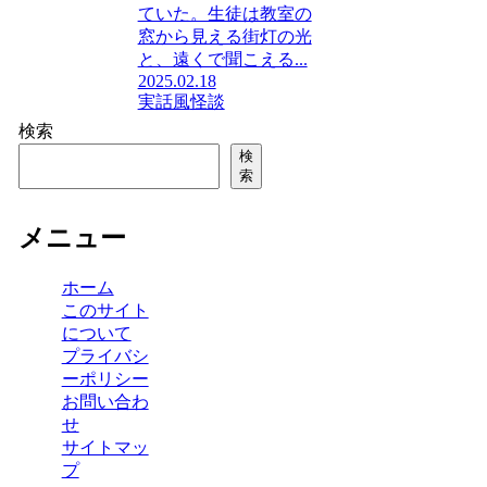
ていた。生徒は教室の
窓から見える街灯の光
と、遠くで聞こえる...
2025.02.18
実話風
怪談
検索
検
索
メニュー
ホーム
このサイト
について
プライバシ
ーポリシー
お問い合わ
せ
サイトマッ
プ