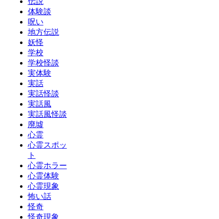
伝説
体験談
呪い
地方伝説
妖怪
学校
学校怪談
実体験
実話
実話怪談
実話風
実話風怪談
廃墟
心霊
心霊スポッ
ト
心霊ホラー
心霊体験
心霊現象
怖い話
怪奇
怪奇現象