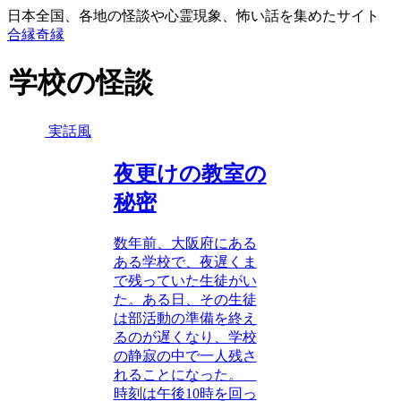
日本全国、各地の怪談や心霊現象、怖い話を集めたサイト
合縁奇縁
学校の怪談
実話風
夜更けの教室の
秘密
数年前、大阪府にある
ある学校で、夜遅くま
で残っていた生徒がい
た。ある日、その生徒
は部活動の準備を終え
るのが遅くなり、学校
の静寂の中で一人残さ
れることになった。
時刻は午後10時を回っ