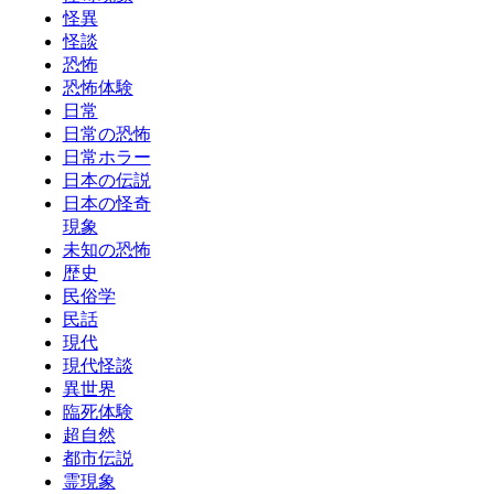
怪異
怪談
恐怖
恐怖体験
日常
日常の恐怖
日常ホラー
日本の伝説
日本の怪奇
現象
未知の恐怖
歴史
民俗学
民話
現代
現代怪談
異世界
臨死体験
超自然
都市伝説
霊現象