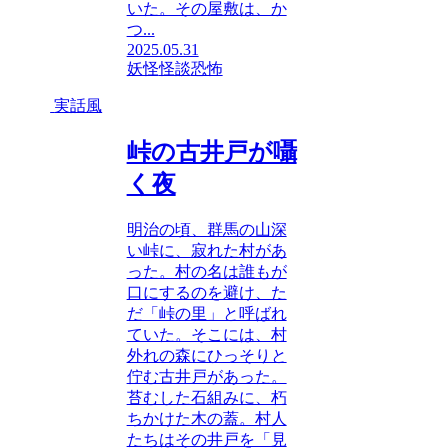
いた。その屋敷は、か
つ...
2025.05.31
妖怪
怪談
恐怖
実話風
峠の古井戸が囁
く夜
明治の頃、群馬の山深
い峠に、寂れた村があ
った。村の名は誰もが
口にするのを避け、た
だ「峠の里」と呼ばれ
ていた。そこには、村
外れの森にひっそりと
佇む古井戸があった。
苔むした石組みに、朽
ちかけた木の蓋。村人
たちはその井戸を「見