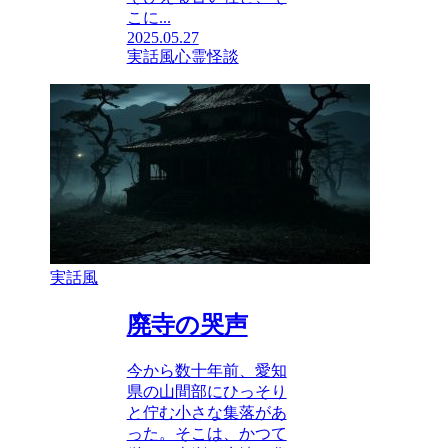
こに...
2025.05.27
実話風
心霊
怪談
実話風
廃寺の哭声
今から数十年前、愛知
県の山間部にひっそり
と佇む小さな集落があ
った。そこは、かつて