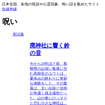
日本全国、各地の怪談や心霊現象、怖い話を集めたサイト
合縁奇縁
呪い
実話風
廃神社に響く鈴
の音
今から20年ほど前、島
根県の山深い集落に住
む高校生のユウトは、
夏休みの終わりに奇妙
な体験をした。その集
落は、古い伝統と信仰
が色濃く残る場所だっ
た。山の奥にひっそり
と佇む小さな神社は、