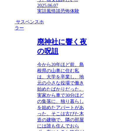
2025.06.07
実話風
怪談
恐怖体験
サスペンスホ
ラー
廃神社に響く夜
の呪詛
今から20年ほど前、島
根県の山奥に住む私
は、大学を卒業し、地
元の小さな役場で働き
始めたばかりだった。
実家から車で30分ほど
の集落に、独り暮らし
を始めたアパートがあ
った。そこは古びた木
造の建物で、隣の部屋
には誰も住んでおら