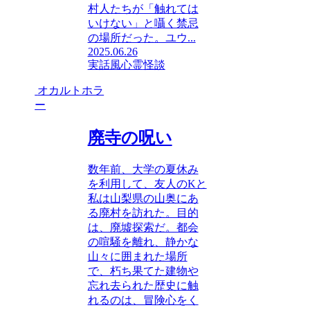
村人たちが「触れては
いけない」と囁く禁忌
の場所だった。ユウ...
2025.06.26
実話風
心霊
怪談
オカルトホラ
ー
廃寺の呪い
数年前、大学の夏休み
を利用して、友人のKと
私は山梨県の山奥にあ
る廃村を訪れた。目的
は、廃墟探索だ。都会
の喧騒を離れ、静かな
山々に囲まれた場所
で、朽ち果てた建物や
忘れ去られた歴史に触
れるのは、冒険心をく