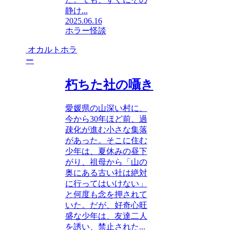
静け...
2025.06.16
ホラー
怪談
オカルトホラ
ー
朽ちた社の囁き
愛媛県の山深い村に、
今から30年ほど前、過
疎化が進む小さな集落
があった。そこに住む
少年は、夏休みの昼下
がり、祖母から「山の
奥にある古い社は絶対
に行ってはいけない」
と何度も念を押されて
いた。だが、好奇心旺
盛な少年は、友達二人
を誘い、禁止された...