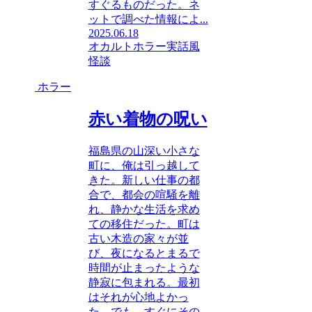
すぐるものだった。ネ
ットで調べた情報によ...
2025.06.18
オカルトホラー
実話風
怪談
ホラー
赤い着物の呪い
福島県の山深い小さな
町に、俺は引っ越して
きた。新しい仕事の都
合で、都会の喧騒を離
れ、静かな生活を求め
ての移住だった。町は
古い木造の家々が並
び、夜になるとまるで
時間が止まったような
静寂に包まれる。最初
はそれが心地よかっ
た。でも、すぐにその