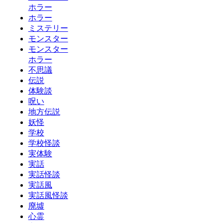
ホラー
ホラー
ミステリー
モンスター
モンスター
ホラー
不思議
伝説
体験談
呪い
地方伝説
妖怪
学校
学校怪談
実体験
実話
実話怪談
実話風
実話風怪談
廃墟
心霊