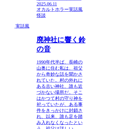
2025.06.11
オカルトホラー
実話風
怪談
実話風
廃神社に響く鈴
の音
1990年代半ば、長崎の
山奥に住む私は、祖父
から奇妙な話を聞かさ
れていた。村の外れに
ある古い神社、誰も近
づかない場所だ。そこ
はかつて村の守り神を
祀っていたが、ある事
件をきっかけに封鎖さ
れ、以来、誰も足を踏
み入れなくなったとい
う。祖父は詳しい...