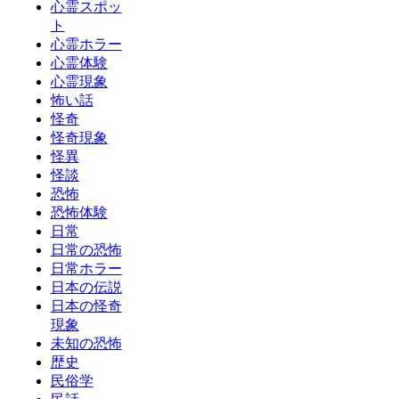
心霊スポッ
ト
心霊ホラー
心霊体験
心霊現象
怖い話
怪奇
怪奇現象
怪異
怪談
恐怖
恐怖体験
日常
日常の恐怖
日常ホラー
日本の伝説
日本の怪奇
現象
未知の恐怖
歴史
民俗学