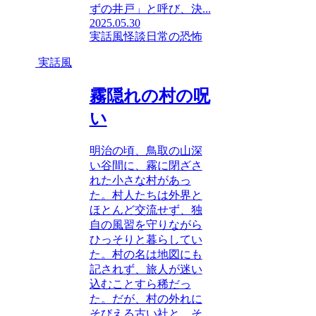
ずの井戸」と呼び、決...
2025.05.30
実話風
怪談
日常の恐怖
実話風
霧隠れの村の呪
い
明治の頃、鳥取の山深
い谷間に、霧に閉ざさ
れた小さな村があっ
た。村人たちは外界と
ほとんど交流せず、独
自の風習を守りながら
ひっそりと暮らしてい
た。村の名は地図にも
記されず、旅人が迷い
込むことすら稀だっ
た。だが、村の外れに
そびえる古い社と、そ