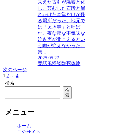
栄えた古刹が廃墟と化
し、苔むした石段と崩
れかけた本堂だけが残
る場所だった。地元で
は「哭き寺」と呼ば
れ、夜な夜な不気味な
泣き声が聞こえるとい
う噂が絶えなかった。
集...
2025.05.27
実話風
怪談
臨死体験
次のページ
1
2
…
4
次
へ
検索
検
索
メニュー
ホーム
このサイト