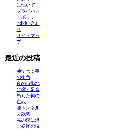
について
プライバシ
ーポリシー
お問い合わ
せ
サイトマッ
プ
最近の投稿
凍てつく夜
の街角
夜の市街地
に響く足音
朽ちた祠の
亡魂
廃トンネル
の残響
霧の森に潜
む妖怪の囁