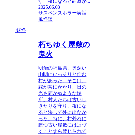
ず、夜になると静寂が...
2025.06.03
サスペンスホラー
実話
風
怪談
妖怪
朽ちゆく屋敷の
鬼火
明治の福島県、奥深い
山間にひっそりと佇む
村があった。そこは、
霧が常にかかり、日の
光も届かぬような場
所。村人たちは古いし
きたりを守り、夜にな
ると決して外に出なか
った。特に、村外れに
建つ古い屋敷には近づ
くことすら禁じられて