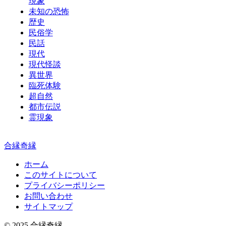
現象
未知の恐怖
歴史
民俗学
民話
現代
現代怪談
異世界
臨死体験
超自然
都市伝説
霊現象
合縁奇縁
ホーム
このサイトについて
プライバシーポリシー
お問い合わせ
サイトマップ
© 2025 合縁奇縁.