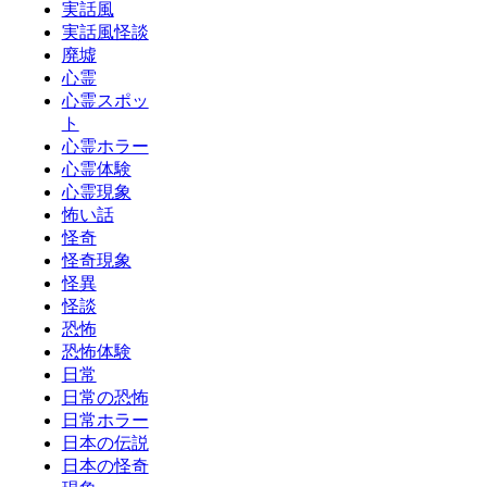
実話風
実話風怪談
廃墟
心霊
心霊スポッ
ト
心霊ホラー
心霊体験
心霊現象
怖い話
怪奇
怪奇現象
怪異
怪談
恐怖
恐怖体験
日常
日常の恐怖
日常ホラー
日本の伝説
日本の怪奇