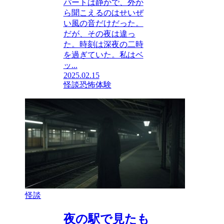
パートは静かで、外か
ら聞こえるのはせいぜ
い風の音だけだった。
だが、その夜は違っ
た。時刻は深夜の二時
を過ぎていた。私はベ
ッ...
2025.02.15
怪談
恐怖体験
怪談
夜の駅で見たも