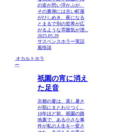
の姿が思い浮かぶが、
その裏側には古い町屋
がひしめき、夜になる
とまるで別の世界が広
がるような雰囲気が漂...
2025.05.29
サスペンスホラー
実話
風
怪談
オカルトホラ
ー
祇園の宵に消え
た足音
京都の夏は、蒸し暑さ
が肌にまとわりつく。
10年ほど前、祇園の路
地裏で、ある小さな事
件が私の人生を一変さ