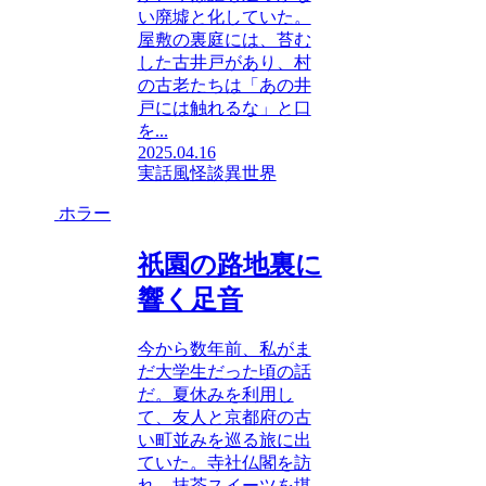
い廃墟と化していた。
屋敷の裏庭には、苔む
した古井戸があり、村
の古老たちは「あの井
戸には触れるな」と口
を...
2025.04.16
実話風
怪談
異世界
ホラー
祇園の路地裏に
響く足音
今から数年前、私がま
だ大学生だった頃の話
だ。夏休みを利用し
て、友人と京都府の古
い町並みを巡る旅に出
ていた。寺社仏閣を訪
れ、抹茶スイーツを堪