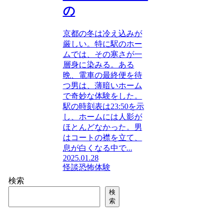
の
京都の冬は冷え込みが
厳しい。特に駅のホー
ムでは、その寒さが一
層身に染みる。ある
晩、電車の最終便を待
つ男は、薄暗いホーム
で奇妙な体験をした。
駅の時刻表は23:50を示
し、ホームには人影が
ほとんどなかった。男
はコートの襟を立て、
息が白くなる中で...
2025.01.28
怪談
恐怖体験
検索
検
索