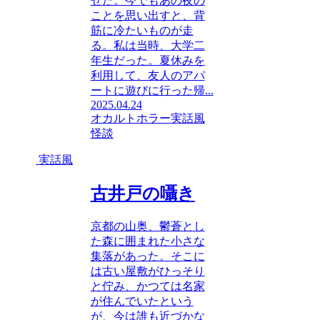
せた。今でもあの夜の
ことを思い出すと、背
筋に冷たいものが走
る。私は当時、大学二
年生だった。夏休みを
利用して、友人のアパ
ートに遊びに行った帰...
2025.04.24
オカルトホラー
実話風
怪談
実話風
古井戸の囁き
京都の山奥、鬱蒼とし
た森に囲まれた小さな
集落があった。そこに
は古い屋敷がひっそり
と佇み、かつては名家
が住んでいたという
が、今は誰も近づかな