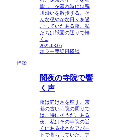
能し、夕暮れ時には鴨
川沿いを散歩する。そ
んな穏やかな日々を過
ごしていたある夜、私
たちは祇園の辺りで軽
く...
2025.03.05
ホラー
実話風
怪談
怪談
闇夜の寺院で響
く声
夜は静けさを増す。京
都の古い寺院の周りで
は、特にそうだ。ある
夜、私はその寺院の近
くにある小さなアパー
トで暮らしていた。ア