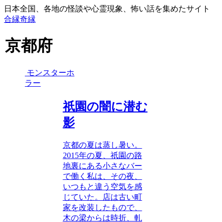
日本全国、各地の怪談や心霊現象、怖い話を集めたサイト
合縁奇縁
京都府
モンスターホ
ラー
祇園の闇に潜む
影
京都の夏は蒸し暑い。
2015年の夏、祇園の路
地裏にある小さなバー
で働く私は、その夜、
いつもと違う空気を感
じていた。店は古い町
家を改装したもので、
木の梁からは時折、軋