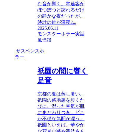
む音が響く。常連客が
ぽつぽつと訪れるだけ
の静かな夜だったが、
時計の針が深夜2...
2025.06.11
モンスターホラー
実話
風
怪談
サスペンスホ
ラー
祇園の闇に響く
足音
京都の夏は蒸し暑い。
祇園の路地裏を歩くた
びに、湿った空気が肌
にまとわりつき、どこ
か不穏な気配が漂う。
祇園といえば、華やか
な花見小路や舞妓さん