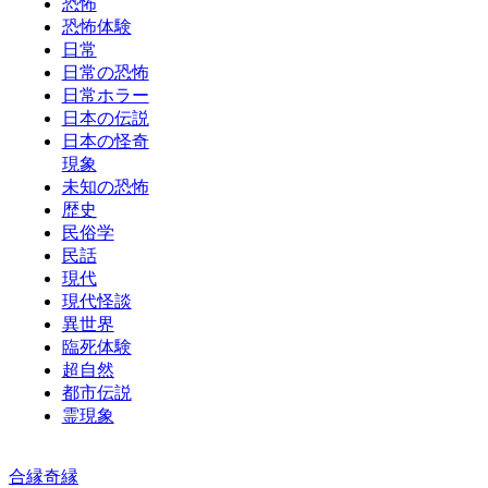
恐怖
恐怖体験
日常
日常の恐怖
日常ホラー
日本の伝説
日本の怪奇
現象
未知の恐怖
歴史
民俗学
民話
現代
現代怪談
異世界
臨死体験
超自然
都市伝説
霊現象
合縁奇縁