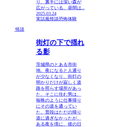
り、裏手には深い森が
広がっている。昼間は...
2025.03.24
実話風
怪談
恐怖体験
怪談
街灯の下で揺れ
る影
茨城県のとある市街
地。夜になると人通り
が少なくなり、街灯の
明かりだけが寂しく道
路を照らす場所があっ
た。そこに住む男は、
毎晩のように仕事帰り
にその道を通ってい
た。普段はただの帰り
道に過ぎなかったが、
ある夜を境に、彼の日