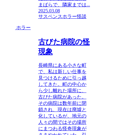
まばらで、隣家までは...
2025.03.08
サスペンス
ホラー
怪談
ホラー
古びた病院の怪
現象
長崎県にある小さな町
で、私は新しい仕事を
見つけるために引っ越
してきた。町の中心か
ら少し離れた場所に、
古びた病院があった。
その病院は数年前に閉
鎖され、現在は廃墟と
化しているが、地元の
人々の間ではその場所
にまつわる怪奇現象が
ささやかれていた。引...