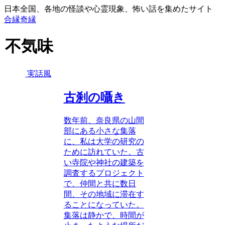
日本全国、各地の怪談や心霊現象、怖い話を集めたサイト
合縁奇縁
不気味
実話風
古刹の囁き
数年前、奈良県の山間
部にある小さな集落
に、私は大学の研究の
ために訪れていた。古
い寺院や神社の建築を
調査するプロジェクト
で、仲間と共に数日
間、その地域に滞在す
ることになっていた。
集落は静かで、時間が