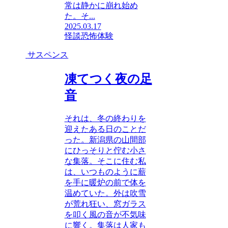
常は静かに崩れ始め
た。そ...
2025.03.17
怪談
恐怖体験
サスペンス
凍てつく夜の足
音
それは、冬の終わりを
迎えたある日のことだ
った。新潟県の山間部
にひっそりと佇む小さ
な集落。そこに住む私
は、いつものように薪
を手に暖炉の前で体を
温めていた。外は吹雪
が荒れ狂い、窓ガラス
を叩く風の音が不気味
に響く。集落は人家も