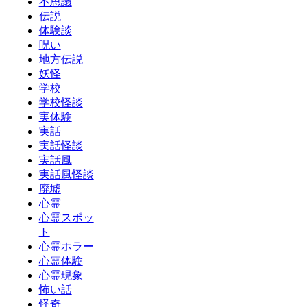
不思議
伝説
体験談
呪い
地方伝説
妖怪
学校
学校怪談
実体験
実話
実話怪談
実話風
実話風怪談
廃墟
心霊
心霊スポッ
ト
心霊ホラー
心霊体験
心霊現象
怖い話
怪奇