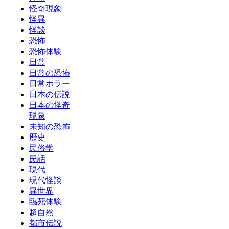
怪奇現象
怪異
怪談
恐怖
恐怖体験
日常
日常の恐怖
日常ホラー
日本の伝説
日本の怪奇
現象
未知の恐怖
歴史
民俗学
民話
現代
現代怪談
異世界
臨死体験
超自然
都市伝説