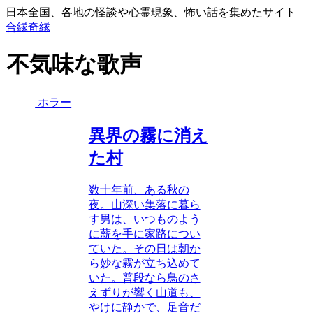
日本全国、各地の怪談や心霊現象、怖い話を集めたサイト
合縁奇縁
不気味な歌声
ホラー
異界の霧に消え
た村
数十年前、ある秋の
夜。山深い集落に暮ら
す男は、いつものよう
に薪を手に家路につい
ていた。その日は朝か
ら妙な霧が立ち込めて
いた。普段なら鳥のさ
えずりが響く山道も、
やけに静かで、足音だ