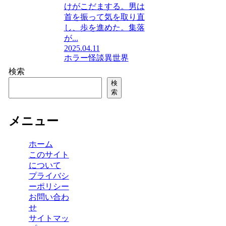
けがこだまする。男は
首を振って気を取り直
し、歩を進めた。集落
が...
2025.04.11
ホラー
怪談
異世界
検索
検
索
メニュー
ホーム
このサイト
について
プライバシ
ーポリシー
お問い合わ
せ
サイトマッ