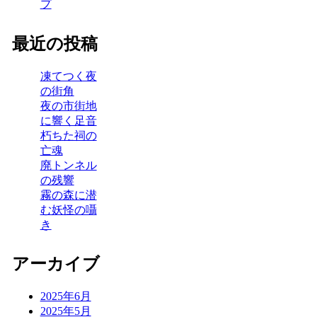
プ
最近の投稿
凍てつく夜
の街角
夜の市街地
に響く足音
朽ちた祠の
亡魂
廃トンネル
の残響
霧の森に潜
む妖怪の囁
き
アーカイブ
2025年6月
2025年5月