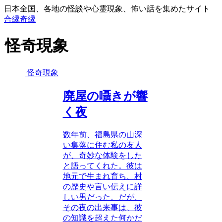
日本全国、各地の怪談や心霊現象、怖い話を集めたサイト
合縁奇縁
怪奇現象
怪奇現象
廃屋の囁きが響
く夜
数年前、福島県の山深
い集落に住む私の友人
が、奇妙な体験をした
と語ってくれた。彼は
地元で生まれ育ち、村
の歴史や言い伝えに詳
しい男だった。だが、
その夜の出来事は、彼
の知識を超えた何かだ