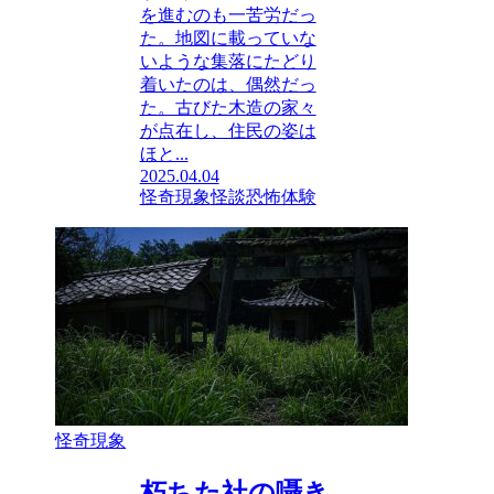
を進むのも一苦労だっ
た。地図に載っていな
いような集落にたどり
着いたのは、偶然だっ
た。古びた木造の家々
が点在し、住民の姿は
ほと...
2025.04.04
怪奇現象
怪談
恐怖体験
怪奇現象
朽ちた社の囁き