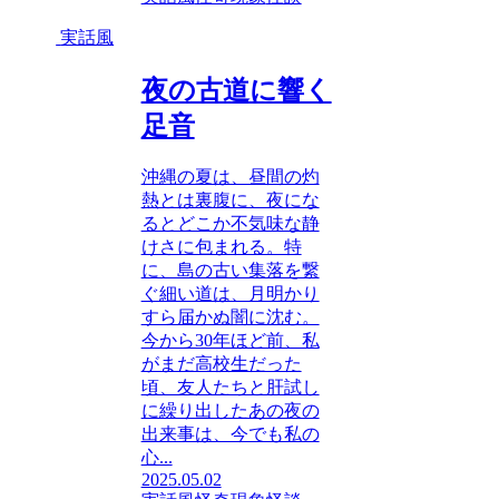
実話風
夜の古道に響く
足音
沖縄の夏は、昼間の灼
熱とは裏腹に、夜にな
るとどこか不気味な静
けさに包まれる。特
に、島の古い集落を繋
ぐ細い道は、月明かり
すら届かぬ闇に沈む。
今から30年ほど前、私
がまだ高校生だった
頃、友人たちと肝試し
に繰り出したあの夜の
出来事は、今でも私の
心...
2025.05.02