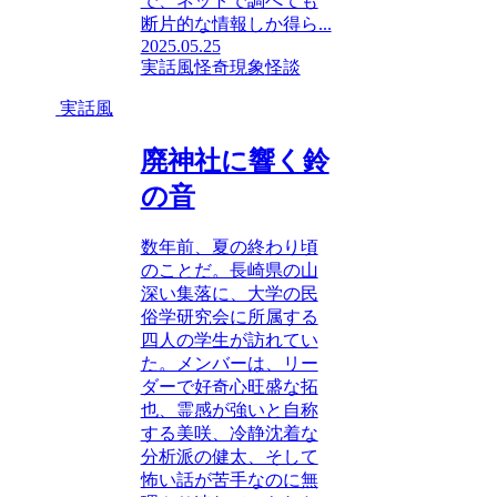
で、ネットで調べても
断片的な情報しか得ら...
2025.05.25
実話風
怪奇現象
怪談
実話風
廃神社に響く鈴
の音
数年前、夏の終わり頃
のことだ。長崎県の山
深い集落に、大学の民
俗学研究会に所属する
四人の学生が訪れてい
た。メンバーは、リー
ダーで好奇心旺盛な拓
也、霊感が強いと自称
する美咲、冷静沈着な
分析派の健太、そして
怖い話が苦手なのに無