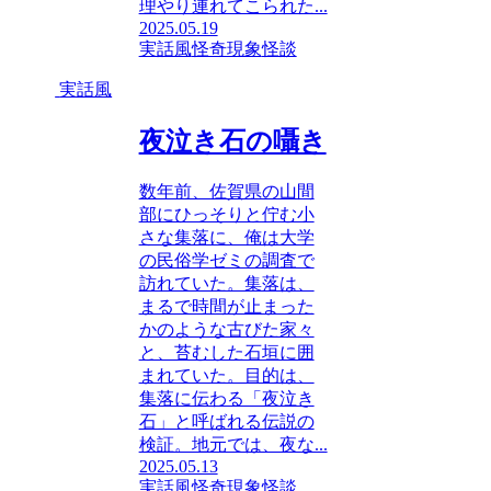
理やり連れてこられた...
2025.05.19
実話風
怪奇現象
怪談
実話風
夜泣き石の囁き
数年前、佐賀県の山間
部にひっそりと佇む小
さな集落に、俺は大学
の民俗学ゼミの調査で
訪れていた。集落は、
まるで時間が止まった
かのような古びた家々
と、苔むした石垣に囲
まれていた。目的は、
集落に伝わる「夜泣き
石」と呼ばれる伝説の
検証。地元では、夜な...
2025.05.13
実話風
怪奇現象
怪談