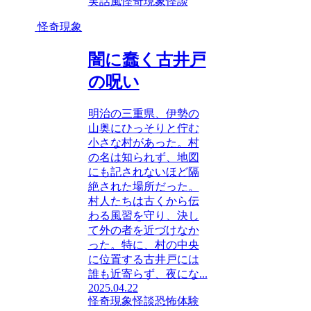
実話風
怪奇現象
怪談
怪奇現象
闇に蠢く古井戸
の呪い
明治の三重県、伊勢の
山奥にひっそりと佇む
小さな村があった。村
の名は知られず、地図
にも記されないほど隔
絶された場所だった。
村人たちは古くから伝
わる風習を守り、決し
て外の者を近づけなか
った。特に、村の中央
に位置する古井戸には
誰も近寄らず、夜にな...
2025.04.22
怪奇現象
怪談
恐怖体験