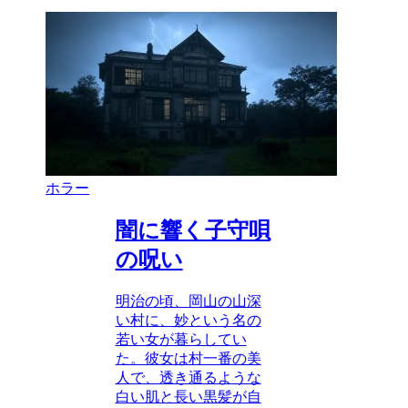
ホラー
闇に響く子守唄
の呪い
明治の頃、岡山の山深
い村に、妙という名の
若い女が暮らしてい
た。彼女は村一番の美
人で、透き通るような
白い肌と長い黒髪が自