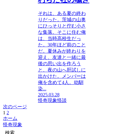
それは、ある夏の終わ
りだった。茨城の山奥
にひっそりと佇む小さ
な集落。そこに住む俺
は、当時高校生だっ
た。30年ほど前のこと
だ。夏休みが終わりを
迎え、友達と一緒に最
後の思い出を作ろう
と、夜の山へ肝試しに
出かけた。メンバーは
俺を含めて4人。幼馴
染...
2025.03.28
怪奇現象
怪談
次のページ
1
2
次
ホーム
へ
怪奇現象
検索