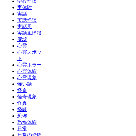
学校怪談
実体験
実話
実話怪談
実話風
実話風怪談
廃墟
心霊
心霊スポッ
ト
心霊ホラー
心霊体験
心霊現象
怖い話
怪奇
怪奇現象
怪異
怪談
恐怖
恐怖体験
日常
日常の恐怖