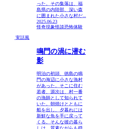
った。その集落は、福
島県の内陸部、深い森
に囲まれた小さな村だ...
2025.06.23
怪奇現象
怪談
恐怖体験
実話風
鳴門の渦に潜む
影
明治の初頭、徳島の鳴
門の海辺に小さな漁村
があった。そこに住む
若者、源次は、村一番
の漁師として知られて
いた。朝焼けとともに
船を出し、夕暮れには
新鮮な魚を手に戻って
くる。そんな彼の暮ら
しは、質素ながらも穏