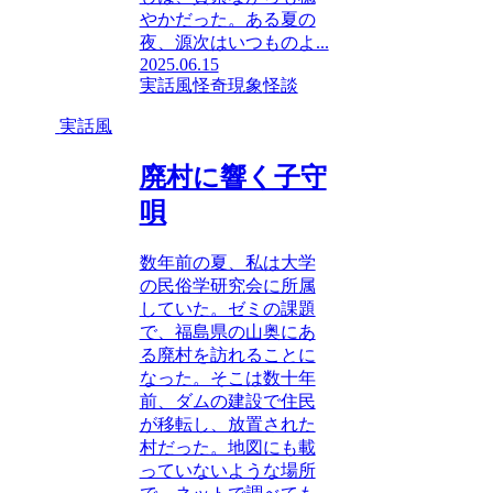
やかだった。ある夏の
夜、源次はいつものよ...
2025.06.15
実話風
怪奇現象
怪談
実話風
廃村に響く子守
唄
数年前の夏、私は大学
の民俗学研究会に所属
していた。ゼミの課題
で、福島県の山奥にあ
る廃村を訪れることに
なった。そこは数十年
前、ダムの建設で住民
が移転し、放置された
村だった。地図にも載
っていないような場所