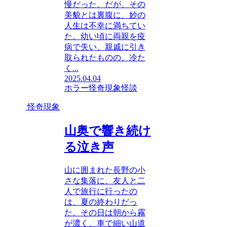
慢だった。だが、その
美貌とは裏腹に、妙の
人生は不幸に満ちてい
た。幼い頃に両親を疫
病で失い、親戚に引き
取られたものの、冷た
く...
2025.04.04
ホラー
怪奇現象
怪談
怪奇現象
山奥で響き続け
る泣き声
山に囲まれた長野の小
さな集落に、友人と二
人で旅行に行ったの
は、夏の終わりだっ
た。その日は朝から霧
が濃く、車で細い山道