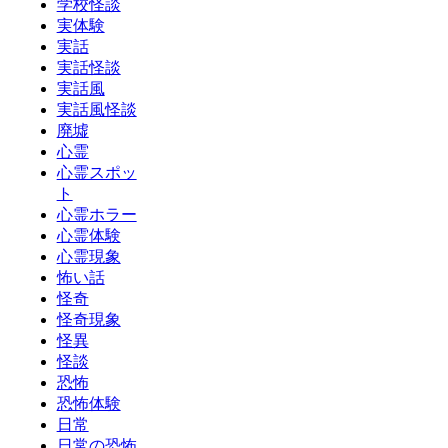
学校怪談
実体験
実話
実話怪談
実話風
実話風怪談
廃墟
心霊
心霊スポッ
ト
心霊ホラー
心霊体験
心霊現象
怖い話
怪奇
怪奇現象
怪異
怪談
恐怖
恐怖体験
日常
日常の恐怖