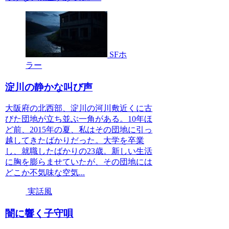
SFホ
ラー
淀川の静かな叫び声
大阪府の北西部、淀川の河川敷近くに古
びた団地が立ち並ぶ一角がある。10年ほ
ど前、2015年の夏、私はその団地に引っ
越してきたばかりだった。大学を卒業
し、就職したばかりの23歳。新しい生活
に胸を膨らませていたが、その団地には
どこか不気味な空気...
実話風
闇に響く子守唄