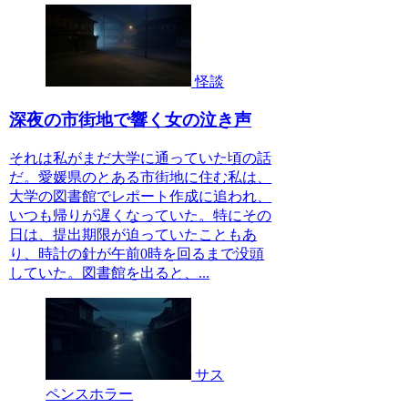
怪談
深夜の市街地で響く女の泣き声
それは私がまだ大学に通っていた頃の話
だ。愛媛県のとある市街地に住む私は、
大学の図書館でレポート作成に追われ、
いつも帰りが遅くなっていた。特にその
日は、提出期限が迫っていたこともあ
り、時計の針が午前0時を回るまで没頭
していた。図書館を出ると、...
サス
ペンスホラー