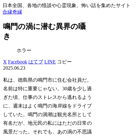
日本全国、各地の怪談や心霊現象、怖い話を集めたサイト
合縁奇縁
鳴門の渦に潜む異界の囁
き
ホラー
X
Facebook
はてブ
LINE
コピー
2025.06.23
私は、徳島県の鳴門市に住む会社員だ。
名前は特に重要じゃない。30歳を少し過
ぎた頃、仕事のストレスから逃れるよう
に、週末はよく鳴門の海岸線をドライブ
していた。鳴門の渦潮は観光名所として
有名だが、地元民の私にはただの日常の
風景だった。それでも、あの渦の不思議