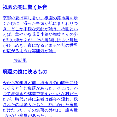
祇園の闇に響く足音
京都の夏は蒸し暑い。祇園の路地裏を歩
くたびに、湿った空気が肌にまとわりつ
き、どこか不穏な気配が漂う。祇園とい
えば、華やかな花見小路や舞妓さんの姿
が思い浮かぶが、その裏側には古い町屋
がひしめき、夜になるとまるで別の世界
が広がるような雰囲気が漂...
実話風
廃屋の鏡に映るもの
今から30年ほど前、埼玉県の山間部にひ
っそりと佇む集落があった。そこは、か
つて炭焼きや林業で栄えた小さな村だっ
たが、時代と共に若者は都会へ流れ、残
されたのは老人たちと、朽ちかけた家屋
だけだった。その集落の外れに、誰も近
づかない廃屋があった。...