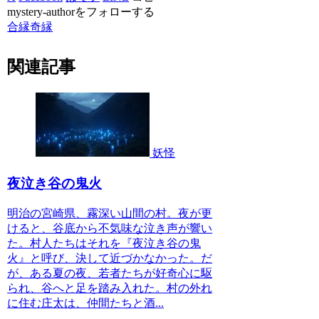
mystery-authorをフォローする
合縁奇縁
関連記事
妖怪
夜泣き谷の鬼火
明治の宮崎県、霧深い山間の村。夜が更
けると、谷底から不気味な泣き声が響い
た。村人たちはそれを『夜泣き谷の鬼
火』と呼び、決して近づかなかった。だ
が、ある夏の夜、若者たちが好奇心に駆
られ、谷へと足を踏み入れた。村の外れ
に住む庄太は、仲間たちと酒...