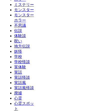
ミステリー
モンスター
モンスター
ホラー
不思議
伝説
体験談
呪い
地方伝説
妖怪
学校
学校怪談
実体験
実話
実話怪談
実話風
実話風怪談
廃墟
心霊
心霊スポッ
ト