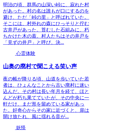
明治の頃、群馬の山深い峠に、寂れた村
があった。村の名は誰もが口にするのを
避け、ただ「峠の里」と呼ばれていた。
そこには、村外れの森にひっそりと佇む
古井戸があった。苔むした石組みに、朽
ちかけた木の蓋。村人たちはその井戸を
「見ずの井戸」と呼び、決...
心霊体験
山奥の廃村で聞こえる笑い声
夜の帳が降りる頃、山道を歩いていた若
者は、ひょんなことから古い廃村に迷い
込んだ。その村は長い年月を経て、ほと
んどが朽ち果てていたが、その中央に一
軒だけ、まだ形を留めている家があっ
た。好奇心からその家に近づくと、扉は
開け放たれ、風に揺れる音が...
妖怪