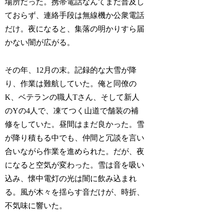
場所だった。携帯電話なんてまだ普及し
ておらず、連絡手段は無線機か公衆電話
だけ。夜になると、集落の明かりすら届
かない闇が広がる。
その年、12月の末。記録的な大雪が降
り、作業は難航していた。俺と同僚の
K、ベテランの職人Tさん、そして新人
のYの4人で、凍てつく山道で舗装の補
修をしていた。昼間はまだ良かった。雪
が降り積もる中でも、仲間と冗談を言い
合いながら作業を進められた。だが、夜
になると空気が変わった。雪は音を吸い
込み、懐中電灯の光は闇に飲み込まれ
る。風が木々を揺らす音だけが、時折、
不気味に響いた。