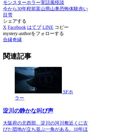
モンスターホラー
実話風
怪談
今から30年程前
富山県
山奥
恐怖体験
赤い
目
雪
シェアする
X
Facebook
はてブ
LINE
コピー
mystery-authorをフォローする
合縁奇縁
関連記事
SFホ
ラー
淀川の静かな叫び声
大阪府の北西部、淀川の河川敷近くに古
びた団地が立ち並ぶ一角がある。10年ほ