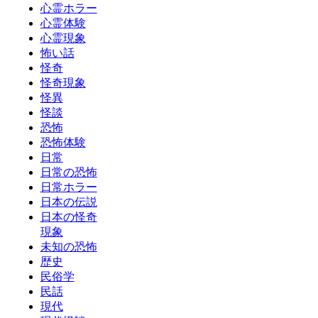
心霊ホラー
心霊体験
心霊現象
怖い話
怪奇
怪奇現象
怪異
怪談
恐怖
恐怖体験
日常
日常の恐怖
日常ホラー
日本の伝説
日本の怪奇
現象
未知の恐怖
歴史
民俗学
民話
現代