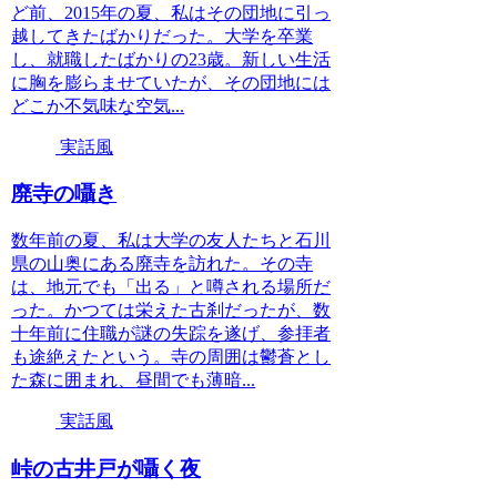
ど前、2015年の夏、私はその団地に引っ
越してきたばかりだった。大学を卒業
し、就職したばかりの23歳。新しい生活
に胸を膨らませていたが、その団地には
どこか不気味な空気...
実話風
廃寺の囁き
数年前の夏、私は大学の友人たちと石川
県の山奥にある廃寺を訪れた。その寺
は、地元でも「出る」と噂される場所だ
った。かつては栄えた古刹だったが、数
十年前に住職が謎の失踪を遂げ、参拝者
も途絶えたという。寺の周囲は鬱蒼とし
た森に囲まれ、昼間でも薄暗...
実話風
峠の古井戸が囁く夜