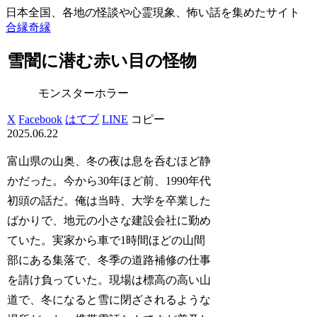
日本全国、各地の怪談や心霊現象、怖い話を集めたサイト
合縁奇縁
雪闇に潜む赤い目の怪物
モンスターホラー
X
Facebook
はてブ
LINE
コピー
2025.06.22
富山県の山奥、冬の夜は息を呑むほど静
かだった。今から30年ほど前、1990年代
初頭の話だ。俺は当時、大学を卒業した
ばかりで、地元の小さな建設会社に勤め
ていた。実家から車で1時間ほどの山間
部にある集落で、冬季の道路補修の仕事
を請け負っていた。現場は標高の高い山
道で、冬になると雪に閉ざされるような