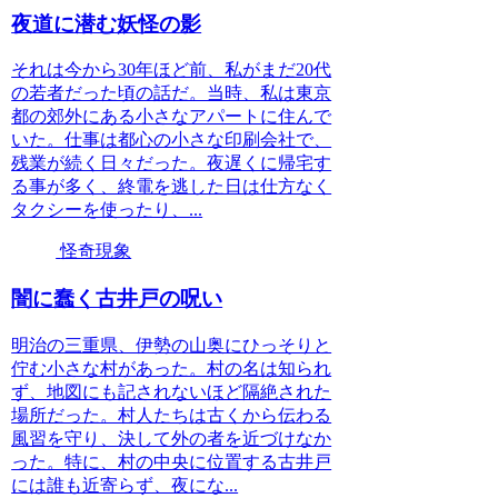
夜道に潜む妖怪の影
それは今から30年ほど前、私がまだ20代
の若者だった頃の話だ。当時、私は東京
都の郊外にある小さなアパートに住んで
いた。仕事は都心の小さな印刷会社で、
残業が続く日々だった。夜遅くに帰宅す
る事が多く、終電を逃した日は仕方なく
タクシーを使ったり、...
怪奇現象
闇に蠢く古井戸の呪い
明治の三重県、伊勢の山奥にひっそりと
佇む小さな村があった。村の名は知られ
ず、地図にも記されないほど隔絶された
場所だった。村人たちは古くから伝わる
風習を守り、決して外の者を近づけなか
った。特に、村の中央に位置する古井戸
には誰も近寄らず、夜にな...