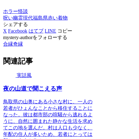
ホラー
怪談
呪い
幽霊
現代
福島県
赤い着物
シェアする
X
Facebook
はてブ
LINE
コピー
mystery-authorをフォローする
合縁奇縁
関連記事
実話風
夜の山道で聞こえる声
鳥取県の山奥にある小さな村に、一人の
若者がひょんなことから移住することに
なった。彼は都市部の喧騒から逃れるよ
うに、自然に囲まれた静かな生活を求め
てこの地を選んだ。村は人口も少なく、
年配の住人が多いため、若者にとっては