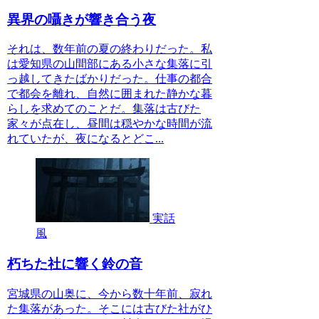
異界の囁きが響き合う夜
それは、数年前の夏の終わりだった。私
は愛知県の山間部にある小さな集落に引
っ越してきたばかりだった。仕事の都合
で都会を離れ、自然に囲まれた静かな暮
らしを求めてのことだ。集落は古びた
家々が点在し、昼間は穏やかな時間が流
れていたが、夜になるとどこ...
実話
風
朽ちた社に響く鈴の音
宮城県の山奥に、今から数十年前、寂れ
た集落があった。そこには古びた社がひ