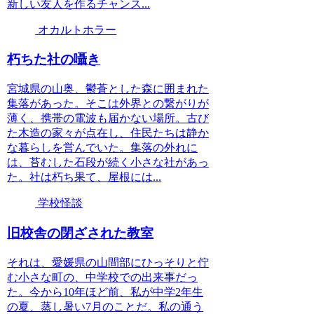
新しい友人を作るチャンス...
オカルトホラー
朽ちた社の囁き
宮城県の山奥、鬱蒼とした森に囲まれた
集落があった。そこは外界との繋がりが
薄く、携帯の電波も届かない場所。古び
た木造の家々が点在し、住民たちは静か
な暮らしを営んでいた。集落の外れに
は、苔むした石段が続く小さな社があっ
た。社は朽ち果て、屋根には...
学校怪談
旧校舎の閉ざされた教室
それは、愛媛県の山間部にひっそりと佇
む小さな町の、中学校での出来事だっ
た。今から10年ほど前、私が中学2年生
の夏、蒸し暑い7月のことだ。私の通う