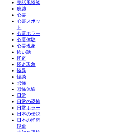
実話風怪談
廃墟
心霊
心霊スポッ
ト
心霊ホラー
心霊体験
心霊現象
怖い話
怪奇
怪奇現象
怪異
怪談
恐怖
恐怖体験
日常
日常の恐怖
日常ホラー
日本の伝説
日本の怪奇
現象