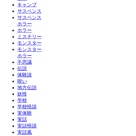
キャンプ
サスペンス
サスペンス
ホラー
ホラー
ミステリー
モンスター
モンスター
ホラー
不思議
伝説
体験談
呪い
地方伝説
妖怪
学校
学校怪談
実体験
実話
実話怪談
実話風