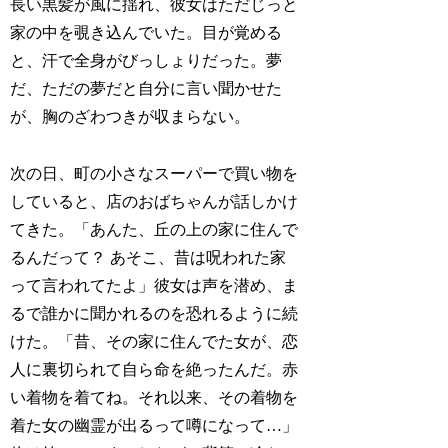
長い黒髪が風に揺れ、彼女はただじっと
家の中を覗き込んでいた。目が覚める
と、汗で全身がびっしょりだった。夢
だ、ただの夢だと自分に言い聞かせた
が、胸のざわつきが収まらない。
次の日、町の小さなスーパーで買い物を
していると、店のおばちゃんが話しかけ
てきた。「あんた、丘の上の家に住んで
るんだって？ あそこ、昔は呪われた家
って言われてたよ」彼女は声を潜め、ま
るで誰かに聞かれるのを恐れるように続
けた。「昔、その家に住んでた女が、恋
人に裏切られて自ら命を絶ったんだ。赤
い着物を着てね。それ以来、その着物を
着た女の幽霊が出るって噂になって…」