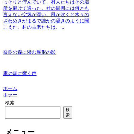
っそりと佇んでいて、村人たちはその場
所を避けて通った。社の周囲には何とも
言えない空気が漂い、風が吹くと木々の
ざわめきがまるで誰かの囁きのように聞
こえた。村の古老たちは、...
奈良の森に潜む異形の影
霧の森に響く声
ホーム
ホラー
検索
検
索
メニュー