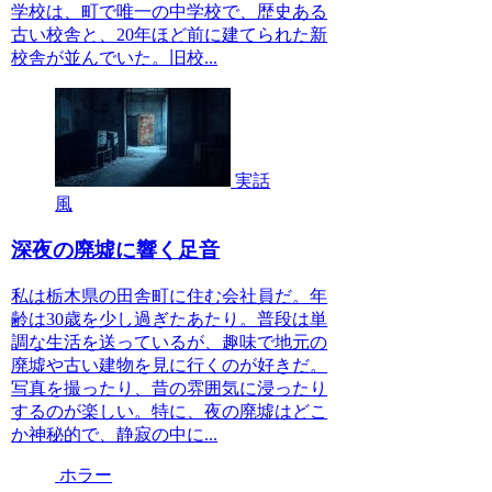
学校は、町で唯一の中学校で、歴史ある
古い校舎と、20年ほど前に建てられた新
校舎が並んでいた。旧校...
実話
風
深夜の廃墟に響く足音
私は栃木県の田舎町に住む会社員だ。年
齢は30歳を少し過ぎたあたり。普段は単
調な生活を送っているが、趣味で地元の
廃墟や古い建物を見に行くのが好きだ。
写真を撮ったり、昔の雰囲気に浸ったり
するのが楽しい。特に、夜の廃墟はどこ
か神秘的で、静寂の中に...
ホラー