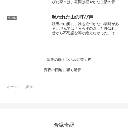
びた家々は、昼間は穏やかな生活の音で
満たされているが、夜になると静寂が支
配する。私はその頃、仕事の都合でこの
町に引っ越してきたばかりだった。新し
呪われた山の呼び声
実話風
い住まいは、築30年は経...
秋田の山奥に、誰も近づかない場所があ
る。地元では「入らずの森」と呼ばれ、
昔から不思議な噂が絶えなかった。そこ
に足を踏み入れた者は、二度と戻らな
い。あるいは、戻ったとしても、まるで
魂を抜かれたように変わってしまうのだ
と。俺はそんな話を信じてい...
深夜の廃トンネルに響く声
深夜の団地に響く足音
ホーム
妖怪
合縁奇縁