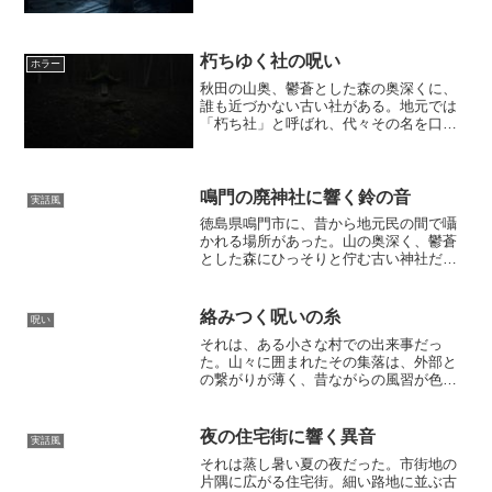
住む町は、海と山に挟まれた小さな集落
で、近所付き合いが濃く、誰もが顔見知
りだった。その日、友人たちと肝試しに
行くことになった。目的...
朽ちゆく社の呪い
ホラー
秋田の山奥、鬱蒼とした森の奥深くに、
誰も近づかない古い社がある。地元では
「朽ち社」と呼ばれ、代々その名を口に
するだけで不吉な気配が漂うとされてい
る。社の起源は誰にも分からない。古老
たちは、かつてこの地で起きた忌まわし
い出来事に関係すると囁く...
鳴門の廃神社に響く鈴の音
実話風
徳島県鳴門市に、昔から地元民の間で囁
かれる場所があった。山の奥深く、鬱蒼
とした森にひっそりと佇む古い神社だ。
地図にも載っていないその神社は、かつ
て村の守り神を祀っていたとされるが、
数十年前に何らかの理由で封鎖され、以
絡みつく呪いの糸
呪い
来、訪れる者はいなくなっ...
それは、ある小さな村での出来事だっ
た。山々に囲まれたその集落は、外部と
の繋がりが薄く、昔ながらの風習が色濃
く残っていた。明治の頃、村には機織り
の技術が伝わり、女たちは美しい布を織
って生計を立てていた。特に評判だった
夜の住宅街に響く異音
実話風
のは、深い藍色に染められた...
それは蒸し暑い夏の夜だった。市街地の
片隅に広がる住宅街。細い路地に並ぶ古