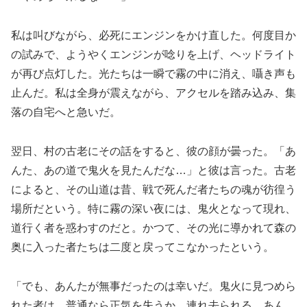
私は叫びながら、必死にエンジンをかけ直した。何度目か
の試みで、ようやくエンジンが唸りを上げ、ヘッドライト
が再び点灯した。光たちは一瞬で霧の中に消え、囁き声も
止んだ。私は全身が震えながら、アクセルを踏み込み、集
落の自宅へと急いだ。
翌日、村の古老にその話をすると、彼の顔が曇った。「あ
んた、あの道で鬼火を見たんだな…」と彼は言った。古老
によると、その山道は昔、戦で死んだ者たちの魂が彷徨う
場所だという。特に霧の深い夜には、鬼火となって現れ、
道行く者を惑わすのだと。かつて、その光に導かれて森の
奥に入った者たちは二度と戻ってこなかったという。
「でも、あんたが無事だったのは幸いだ。鬼火に見つめら
れた者は、普通なら正気を失うか、連れ去られる。あん