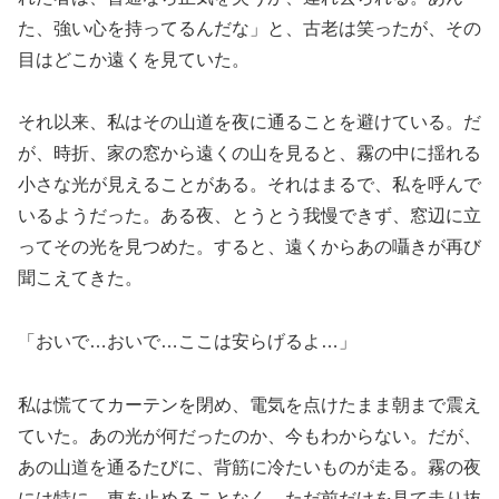
た、強い心を持ってるんだな」と、古老は笑ったが、その
目はどこか遠くを見ていた。
それ以来、私はその山道を夜に通ることを避けている。だ
が、時折、家の窓から遠くの山を見ると、霧の中に揺れる
小さな光が見えることがある。それはまるで、私を呼んで
いるようだった。ある夜、とうとう我慢できず、窓辺に立
ってその光を見つめた。すると、遠くからあの囁きが再び
聞こえてきた。
「おいで…おいで…ここは安らげるよ…」
私は慌ててカーテンを閉め、電気を点けたまま朝まで震え
ていた。あの光が何だったのか、今もわからない。だが、
あの山道を通るたびに、背筋に冷たいものが走る。霧の夜
には特に、車を止めることなく、ただ前だけを見て走り抜