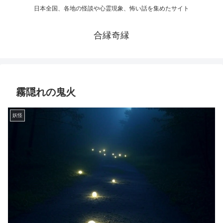
日本全国、各地の怪談や心霊現象、怖い話を集めたサイト
合縁奇縁
霧隠れの鬼火
妖怪