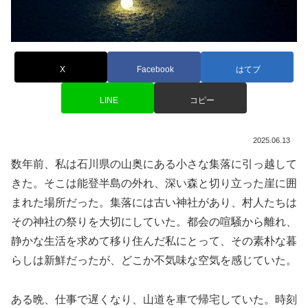
X
Facebook
はてブ
LINE
コピー
2025.06.13
数年前、私は石川県の山奥にある小さな集落に引っ越して
きた。そこは能登半島の外れ、深い森と切り立った崖に囲
まれた場所だった。集落には古い神社があり、村人たちは
その神社の祭りを大切にしていた。都会の喧騒から離れ、
静かな生活を求めて移り住んだ私にとって、その素朴な暮
らしは新鮮だったが、どこか不気味な空気を感じていた。
ある晩、仕事で遅くなり、山道を車で帰宅していた。時刻