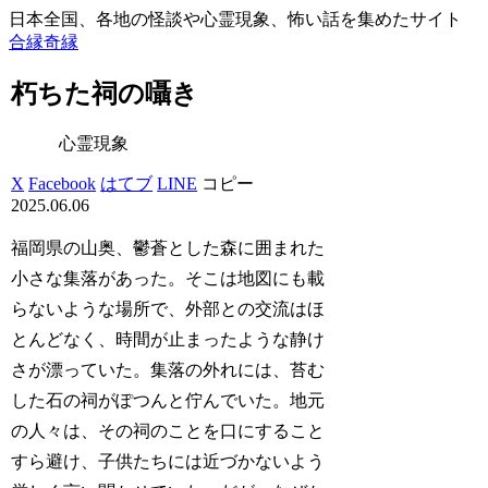
日本全国、各地の怪談や心霊現象、怖い話を集めたサイト
合縁奇縁
朽ちた祠の囁き
心霊現象
X
Facebook
はてブ
LINE
コピー
2025.06.06
福岡県の山奥、鬱蒼とした森に囲まれた
小さな集落があった。そこは地図にも載
らないような場所で、外部との交流はほ
とんどなく、時間が止まったような静け
さが漂っていた。集落の外れには、苔む
した石の祠がぽつんと佇んでいた。地元
の人々は、その祠のことを口にすること
すら避け、子供たちには近づかないよう