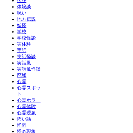
伝説
体験談
呪い
地方伝説
妖怪
学校
学校怪談
実体験
実話
実話怪談
実話風
実話風怪談
廃墟
心霊
心霊スポッ
ト
心霊ホラー
心霊体験
心霊現象
怖い話
怪奇
怪奇現象