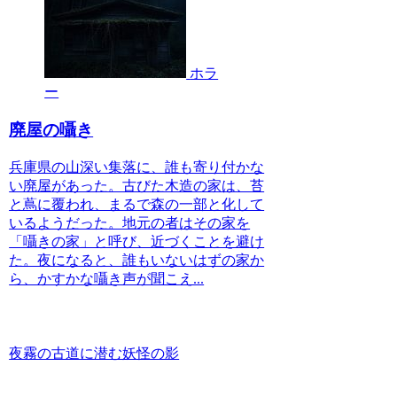
ホラ
ー
廃屋の囁き
兵庫県の山深い集落に、誰も寄り付かな
い廃屋があった。古びた木造の家は、苔
と蔦に覆われ、まるで森の一部と化して
いるようだった。地元の者はその家を
「囁きの家」と呼び、近づくことを避け
た。夜になると、誰もいないはずの家か
ら、かすかな囁き声が聞こえ...
夜霧の古道に潜む妖怪の影