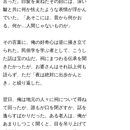
言った。白髪を束ねたその顔には、深い
皺と共に何か怯えたような表情が浮かん
でいた。「あそこには、昔から何かお
る。何か…人間じゃないものが」
その言葉に、俺の好奇心は逆に掻き立て
られた。民俗学を学ぶ者として、こうし
た話は宝の山だ。祠にまつわる伝承を聞
きたかったが、お婆さんはそれ以上何も
語らず、ただ「夜は絶対に出歩かんと
き」と繰り返した。
翌日、俺は地元の人々に祠について尋ね
て回ったが、誰もが口を閉ざすか、話を
逸らすばかりだった。ある老人は、俺が
あまりしつこく聞くと、目を吊り上げて