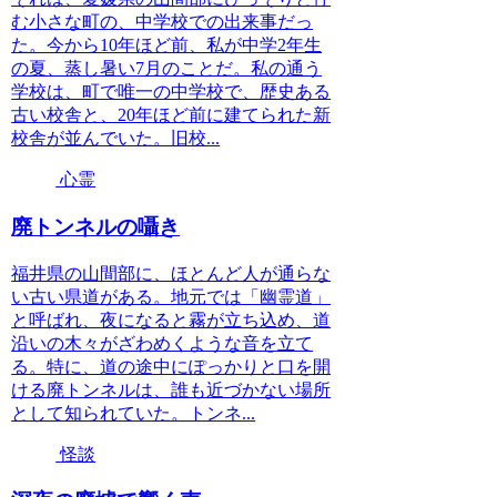
む小さな町の、中学校での出来事だっ
た。今から10年ほど前、私が中学2年生
の夏、蒸し暑い7月のことだ。私の通う
学校は、町で唯一の中学校で、歴史ある
古い校舎と、20年ほど前に建てられた新
校舎が並んでいた。旧校...
心霊
廃トンネルの囁き
福井県の山間部に、ほとんど人が通らな
い古い県道がある。地元では「幽霊道」
と呼ばれ、夜になると霧が立ち込め、道
沿いの木々がざわめくような音を立て
る。特に、道の途中にぽっかりと口を開
ける廃トンネルは、誰も近づかない場所
として知られていた。トンネ...
怪談