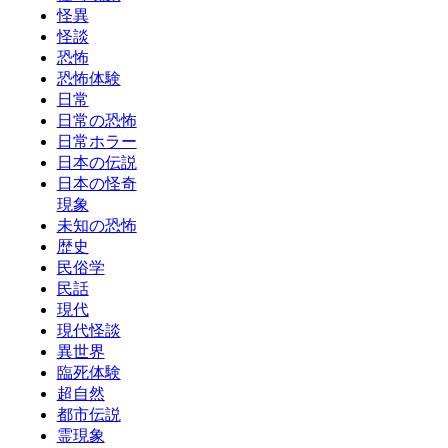
怪異
怪談
恐怖
恐怖体験
日常
日常の恐怖
日常ホラー
日本の伝説
日本の怪奇
現象
未知の恐怖
歴史
民俗学
民話
現代
現代怪談
異世界
臨死体験
超自然
都市伝説
霊現象