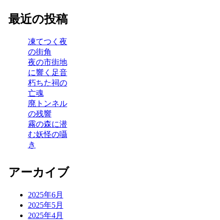
最近の投稿
凍てつく夜
の街角
夜の市街地
に響く足音
朽ちた祠の
亡魂
廃トンネル
の残響
霧の森に潜
む妖怪の囁
き
アーカイブ
2025年6月
2025年5月
2025年4月