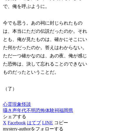
で、俺を呼ぶように。
今でも思う。あの祠に封じられたもの
は、本当にただの伝説だったのか。それ
とも、俺が見たものは、確かにそこにい
た何かだったのか。答えはわからない。
ただ一つ確かなのは、あの夜、俺が感じ
た恐怖は、決して忘れることのできない
ものだったということだ。
（了）
心霊現象
怪談
囁き声
年代不明
恐怖体験
祠
福岡県
シェアする
X
Facebook
はてブ
LINE
コピー
mystery-authorをフォローする