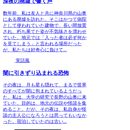
深夜の廃墟で響く声
数年前、私は友人と共に神奈川県の山奥
にある廃墟を訪れた。そこはかつて病院
として使われていた建物で、長い間放置
され、朽ち果てた姿が不気味さを漂わせ
ていた。地元では「入った者は必ず何か
を見てしまう」と言われる場所だった
が、私たちは好奇心に負けて...
実話風
闇に引きずり込まれる恐怖
その夜は、月も星も隠れて、まるで世界
のすべてが闇に包まれているようだっ
た。私は、大学の研究で長野の山奥に来
ていた。目的は、地元の伝説や怪談を集
めること。だが、その夜は、私自身が怪
談の主人公になろうとは思ってもいなか
った。宿泊していたのは古い...