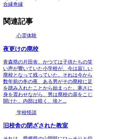
合縁奇縁
関連記事
心霊体験
夜更けの廃校
青森県の片田舎、かつては子供たちの笑
い声が響いていた小学校が、今は寂しい
廃校となって残っていた。それは今から
数年前の冬の夜、ある男がその廃校に足
を踏み入れたことから始まった。寒さに
身を震わせながら、男は廃校の扉をこじ
開けた。内部は暗く、埃と...
学校怪談
旧校舎の閉ざされた教室
それは、愛媛県の山間部にひっそりと佇