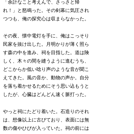
「余計なこと考えんで、さっさと帰
れ！」と怒鳴った。その剣幕に気圧され
つつも、俺の探究心は収まらなかった。
その夜、懐中電灯を手に、俺はこっそり
民家を抜け出した。月明かりが薄く照ら
す森の中を進み、祠を目指した。道は険
しく、木々の間を縫うように進むうち、
どこからか低い唸り声のような音が聞こ
えてきた。風の音か、動物の声か。自分
を落ち着かせるためにそう思い込もうと
したが、心臓はどんどん速く脈打った。
やっと祠にたどり着いた。石造りのそれ
は、想像以上に古びており、表面には無
数の傷やひびが入っていた。祠の前には