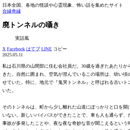
日本全国、各地の怪談や心霊現象、怖い話を集めたサイト
合縁奇縁
廃トンネルの囁き
実話風
X
Facebook
はてブ
LINE
コピー
2025.05.11
私は石川県の山間部に住む会社員だ。30歳を過ぎたあたりか
きた。自然に囲まれ、空気が澄んでいるこの場所は、幼い頃
せていた。特に、地元で『鬼哭トンネル』と呼ばれる古いト
いた。
そのトンネルは、町から少し離れた山道にぽっかりと口を開
いない。新しいバイパスができたことで、車も人も通らず、
事故が多発したことや、夜な夜な奇妙な音が聞こえるという