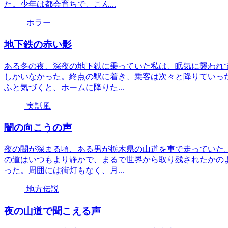
た。少年は都会育ちで、こん...
ホラー
地下鉄の赤い影
ある冬の夜、深夜の地下鉄に乗っていた私は、眠気に襲われ
しかいなかった。終点の駅に着き、乗客は次々と降りていっ
ふと気づくと、ホームに降りた...
実話風
闇の向こうの声
夜の闇が深まる頃、ある男が栃木県の山道を車で走っていた
の道はいつもより静かで、まるで世界から取り残されたかの
った。周囲には街灯もなく、月...
地方伝説
夜の山道で聞こえる声