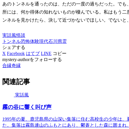
あのトンネルを通ったのは、ただの一度の過ちだった。でも
所には、何か得体の知れないものが棲んでいる。私はもう二
ンネルを見かけたら、決して近づかないでほしい。でないと
実話風
怪談
トンネル
恐怖体験
現代
石川県
霊
シェアする
X
Facebook
はてブ
LINE
コピー
mystery-authorをフォローする
合縁奇縁
関連記事
実話風
霧の谷に響く叫び声
1995年の夏、鹿児島県の山深い集落に住む高校生の少年は
た。集落は霧島連山のふもとにあり、鬱蒼とした森に囲まれ