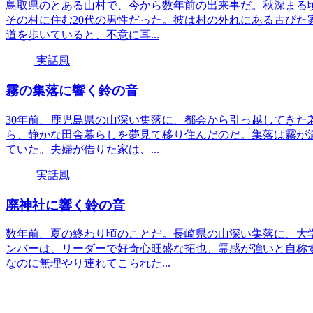
鳥取県のとある山村で、今から数年前の出来事だ。秋深まる
その村に住む20代の男性だった。彼は村の外れにある古びた
道を歩いていると、不意に耳...
実話風
霧の集落に響く鈴の音
30年前、鹿児島県の山深い集落に、都会から引っ越してきた
ら、静かな田舎暮らしを夢見て移り住んだのだ。集落は霧が
ていた。夫婦が借りた家は、...
実話風
廃神社に響く鈴の音
数年前、夏の終わり頃のことだ。長崎県の山深い集落に、大
ンバーは、リーダーで好奇心旺盛な拓也、霊感が強いと自称
なのに無理やり連れてこられた...