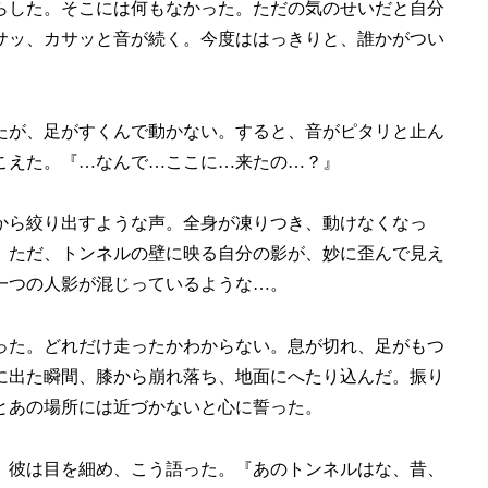
らした。そこには何もなかった。ただの気のせいだと自分
サッ、カサッと音が続く。今度ははっきりと、誰かがつい
たが、足がすくんで動かない。すると、音がピタリと止ん
こえた。『…なんで…ここに…来たの…？』
から絞り出すような声。全身が凍りつき、動けなくなっ
。ただ、トンネルの壁に映る自分の影が、妙に歪んで見え
一つの人影が混じっているような…。
った。どれだけ走ったかわからない。息が切れ、足がもつ
に出た瞬間、膝から崩れ落ち、地面にへたり込んだ。振り
とあの場所には近づかないと心に誓った。
。彼は目を細め、こう語った。『あのトンネルはな、昔、