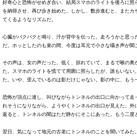
好奇心と恐怖がせめぎ合い、結局スマホのライトを後ろに照
を納得させ、再び歩き始めた。しかし、数歩進むと、またカ
てくるようなリズムだ。
心臓がバクバクと鳴り、汗が背中を伝った。走ろうかと思っ
だ。ホッとしたのも束の間、今度は耳元で小さな囁き声が聞
その声は、女の声だった。低く、掠れていて、まるで喉の奥
た。スマホのライトを慌てて周囲に照らしたが、誰もいない
た。いや、歪んでいるのは影だけじゃない。影の中に、もう
恐怖が頂点に達し、叫びながらトンネルの出口に向かって走
れそうになりながら、ようやくトンネルの出口が見えた。外
返ると、トンネルの闇はただ静かにそこにあった。もう二度
翌日、気になって地元の古老にトンネルのことを聞いてみた