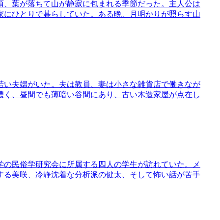
頃、葉が落ちて山が静寂に包まれる季節だった。主人公は
家にひとりで暮らしていた。ある晩、月明かりが照らす山
若い夫婦がいた。夫は教員、妻は小さな雑貨店で働きなが
濃く、昼間でも薄暗い谷間にあり、古い木造家屋が点在し
学の民俗学研究会に所属する四人の学生が訪れていた。メ
する美咲、冷静沈着な分析派の健太、そして怖い話が苦手