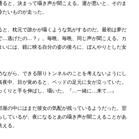
通ると、決まって囁き声が聞こえる。運が悪いと、そのま
冷たいものが走った。
ると、枕元で誰かが囁くような気がするのだ。最初は夢だ
で…逃げたの…？』。毎晩、毎晩、同じ声が聞こえる。カ
まいには、鏡に映る自分の姿の後ろに、ぼんやりとした女
めながら、できる限りトンネルのことを考えないようにし
真夜中、目が覚めると、ベッドの足元に女が立っていた。
っくりと手を伸ばし、囁いた。『…一緒に…来て…』
部屋の中にはまだ彼女の気配が残っているようだった。翌
らしているが、夜になるとあの囁き声が聞こえることがあ
怯える。