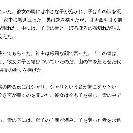
ていた。彼女の腕には小さな子が抱かれ、子は血の涙を流
が、家中に響き渡った。男は銃を構えたが、引き金を引く前
が現れた。中には、子鹿の骨と、ぼろぼろの布切れが詰ま
見えた。
祓ってもらった。神主は厳粛な顔で言った。「この骨は、
は、彼女の子と結びついていたのだ。山の神を怒らせた代
供養の祈りを捧げた。
雪の降る夜にはシャリ、シャリという音が聞こえたとい
泣き声が響くのを聞いた。彼女は今も子を探し、雪の中で
ら、雪の下には、母子の亡魂が潜み、子を奪った者を永遠