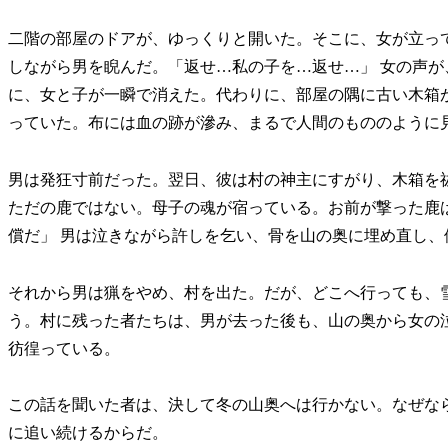
二階の部屋のドアが、ゆっくりと開いた。そこに、女が立っ
しながら男を睨んだ。「返せ…私の子を…返せ…」 女の声
に、女と子が一瞬で消えた。代わりに、部屋の隅に古い木箱
っていた。布には血の跡が滲み、まるで人間のもののように
男は発狂寸前だった。翌日、彼は村の神主にすがり、木箱を
ただの鹿ではない。母子の魂が宿っている。お前が撃った鹿
償だ」 男は泣きながら許しを乞い、骨を山の奥に埋め直し、
それから男は猟をやめ、村を出た。だが、どこへ行っても、
う。村に残った者たちは、男が去った後も、山の奥から女の
彷徨っている。
この話を聞いた者は、決して冬の山奥へは行かない。なぜな
に追い続けるからだ。