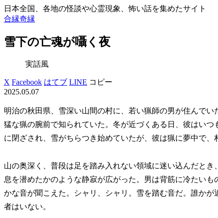
日本全国、各地の怪談や心霊現象、怖い話を集めたサイト
合縁奇縁
雪下の亡魂が囁く夜
実話風
X
Facebook
はてブ
LINE
コピー
2025.05.07
明治の秋田県、雪深い山間の村に、若い猟師の男が住んでい
猛な猟の腕前で知られていた。冬が近づくある日、彼はいつ
に閉ざされ、雪がちらつき始めていたが、彼は猟に夢中で、
山の奥深く、普段は足を踏み入れない領域に迷い込んだとき
息を潜めたかのような静寂が広がった。男は背筋に冷たいも
かな音が聞こえた。シャリ、シャリ。雪を踏む音だ。誰かが
者はいない。