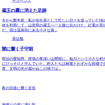
サスペンス
蔵王の霧に消えた足跡
今から数年前、私が会社員として忙しい日々を送っていた頃の
休を利用して、山形県の蔵王へ一人旅に出かけた。紅葉が見
だ。宿は温泉街にある小さな旅...
実話風
闇に響く子守唄
明治の愛知県、尾張の奥深い山間部に、杣川という小さな村
にひっそりと佇んでいた。村人たちは林業とわずかな田畑で
度。文明の光が届かぬこの地では...
夜の旧道に響く足音
海鳴りの底に潜む影