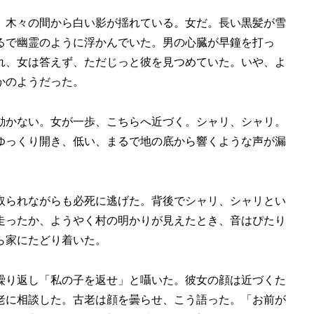
、木々の間から白い影が揺れている。女だ。長い黒髪が雪
るで幽霊のように浮かんでいた。男の心臓が早鐘を打っ
れ、女は答えず、ただじっと彼を見つめていた。いや、よ
かのようだった。
動かない。女が一歩、こちらへ近づく。シャリ、シャリ。
ゆっくり開き、低い、まるで地の底から響くような声が漏
取られながらも必死に逃げた。背後でシャリ、シャリとい
走ったか、ようやく村の明かりが見えたとき、音はぴたり
ら家にたどり着いた。
繰り返し「私の子を返せ」と囁いた。彼女の顔は近づくた
老に相談した。古老は顔を曇らせ、こう語った。「お前が