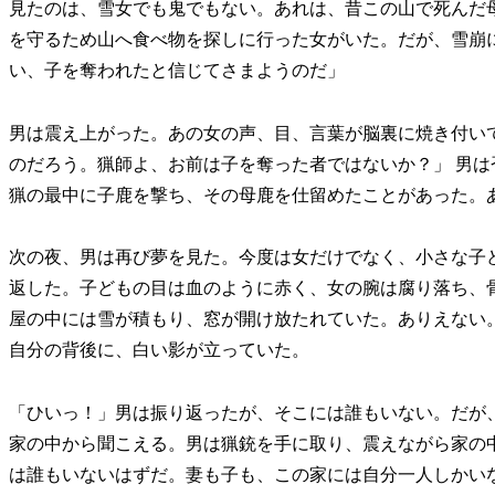
見たのは、雪女でも鬼でもない。あれは、昔この山で死んだ
を守るため山へ食べ物を探しに行った女がいた。だが、雪崩
い、子を奪われたと信じてさまようのだ」
男は震え上がった。あの女の声、目、言葉が脳裏に焼き付い
のだろう。猟師よ、お前は子を奪った者ではないか？」 男
猟の最中に子鹿を撃ち、その母鹿を仕留めたことがあった。
次の夜、男は再び夢を見た。今度は女だけでなく、小さな子
返した。子どもの目は血のように赤く、女の腕は腐り落ち、
屋の中には雪が積もり、窓が開け放たれていた。ありえない
自分の背後に、白い影が立っていた。
「ひいっ！」男は振り返ったが、そこには誰もいない。だが
家の中から聞こえる。男は猟銃を手に取り、震えながら家の
は誰もいないはずだ。妻も子も、この家には自分一人しかい