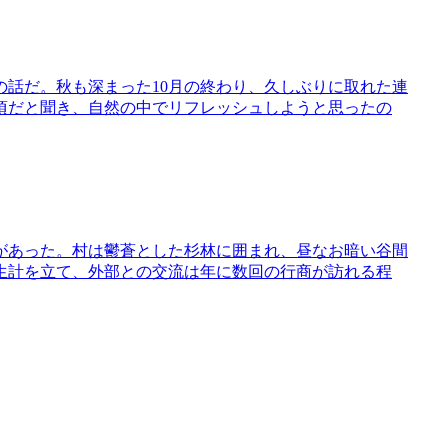
話だ。秋も深まった10月の終わり、久しぶりに取れた連
頃だと聞き、自然の中でリフレッシュしようと思ったの
があった。村は鬱蒼とした杉林に囲まれ、昼なお暗い谷間
生計を立て、外部との交流は年に数回の行商が訪れる程