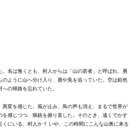
た。名は無くとも、村人からは「山の若者」と呼ばれ、勇
ものように山へ分け入り、鹿や兎を追っていた。空は鉛色
村への帰路を忘れていた。
、異変を感じた。風が止み、鳥の声も消え、まるで世界が
のを感じつつ、猟銃を握り直した。そのとき、遠くでかす
近くにいる。村人か？ いや、この時間にこんな山奥に来る