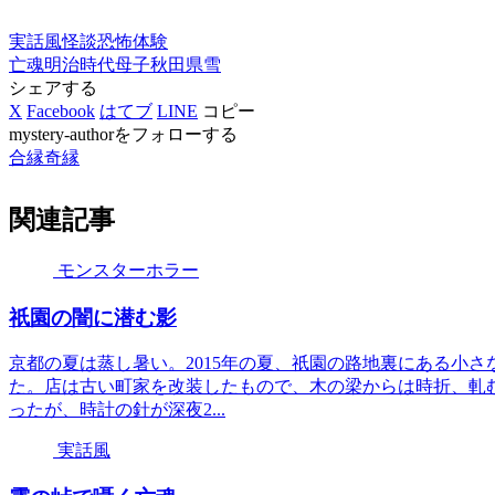
実話風
怪談
恐怖体験
亡魂
明治時代
母子
秋田県
雪
シェアする
X
Facebook
はてブ
LINE
コピー
mystery-authorをフォローする
合縁奇縁
関連記事
モンスターホラー
祇園の闇に潜む影
京都の夏は蒸し暑い。2015年の夏、祇園の路地裏にある小
た。店は古い町家を改装したもので、木の梁からは時折、軋
ったが、時計の針が深夜2...
実話風