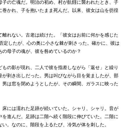
母子の亡魂だ。明治の初め、村が飢饉に襲われたとき、子
に巻かれ、子を抱いたまま死んだ。以来、彼女は山を彷徨
て離れない。古老は続けた。「彼女はお前に何かを感じた
は否定したが、心の奥に小さな棘が刺さった。確かに、彼は
あの母子の魂が、彼を咎めているのか？
どもの影が現れ、二人で彼を指差しながら「返せ」と繰り
骨が剥き出しだった。男は叫びながら目を覚ましたが、部
。男は窓を閉めようとしたが、その瞬間、ガラスに映った
、床には濡れた足跡が続いていた。シャリ、シャリ。音が
中を進んだ。足跡は二階へ続く階段に伸びていた。二階に
ない。なのに、階段を上るたび、冷気が体を刺した。