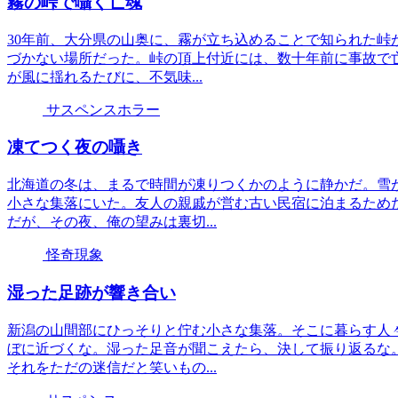
霧の峠で囁く亡魂
30年前、大分県の山奥に、霧が立ち込めることで知られた峠
づかない場所だった。峠の頂上付近には、数十年前に事故で
が風に揺れるたびに、不気味...
サスペンスホラー
凍てつく夜の囁き
北海道の冬は、まるで時間が凍りつくかのように静かだ。雪
小さな集落にいた。友人の親戚が営む古い民宿に泊まるため
だが、その夜、俺の望みは裏切...
怪奇現象
湿った足跡が響き合い
新潟の山間部にひっそりと佇む小さな集落。そこに暮らす人
ぼに近づくな。湿った足音が聞こえたら、決して振り返るな
それをただの迷信だと笑いもの...