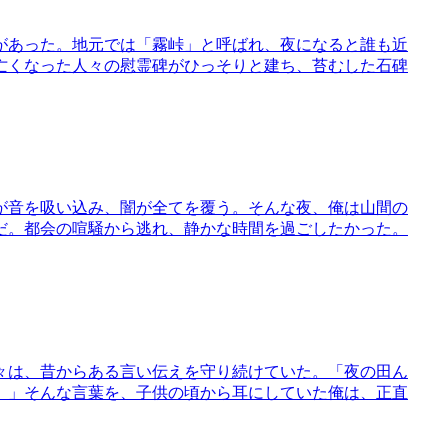
があった。地元では「霧峠」と呼ばれ、夜になると誰も近
亡くなった人々の慰霊碑がひっそりと建ち、苔むした石碑
が音を吸い込み、闇が全てを覆う。そんな夜、俺は山間の
だ。都会の喧騒から逃れ、静かな時間を過ごしたかった。
々は、昔からある言い伝えを守り続けていた。「夜の田ん
。」そんな言葉を、子供の頃から耳にしていた俺は、正直