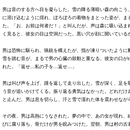
男は音のする方へ目を凝らした。雪の降る薄暗い森の向こう
に溶け込むように揺れ、ぼろぼろの着物をまとった姿が、ま
た。「お、お前は何者だ！」と叫んだが、声は森に吸い込ま
く見ると、彼女の目は空洞だった。黒い穴が顔に開いている
男は恐怖に駆られ、猟銃を構えたが、指が凍りついたように
雪を踏む音が、まるで男の心臓の鼓動と重なる。彼女の口が
れた。「返せ…私の子を…返せ…」
男は叫び声を上げ、踵を返して走り出した。雪が深く、足を
う音が追いかけてくる。振り返る勇気はなかった。どれだけ
と止んだ。男は息を切らし、汗と雪で濡れた体を震わせなが
その夜、男は高熱にうなされた。夢の中で、あの女が現れ、
びに腐り落ち、骨だけが男を睨みつけた。翌朝、男は村の古