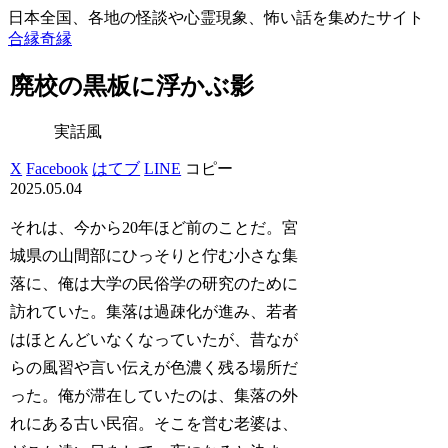
日本全国、各地の怪談や心霊現象、怖い話を集めたサイト
合縁奇縁
廃校の黒板に浮かぶ影
実話風
X
Facebook
はてブ
LINE
コピー
2025.05.04
それは、今から20年ほど前のことだ。宮
城県の山間部にひっそりと佇む小さな集
落に、俺は大学の民俗学の研究のために
訪れていた。集落は過疎化が進み、若者
はほとんどいなくなっていたが、昔なが
らの風習や言い伝えが色濃く残る場所だ
った。俺が滞在していたのは、集落の外
れにある古い民宿。そこを営む老婆は、