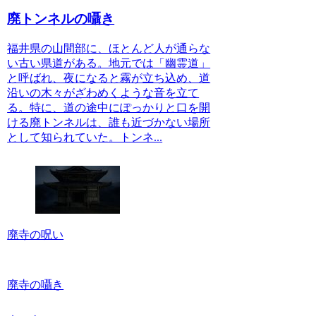
廃トンネルの囁き
福井県の山間部に、ほとんど人が通らな
い古い県道がある。地元では「幽霊道」
と呼ばれ、夜になると霧が立ち込め、道
沿いの木々がざわめくような音を立て
る。特に、道の途中にぽっかりと口を開
ける廃トンネルは、誰も近づかない場所
として知られていた。トンネ...
廃寺の呪い
廃寺の囁き