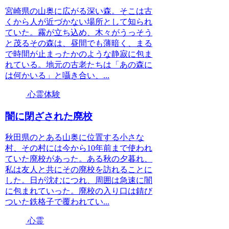
宮崎県の山奥に広がる深い森。そこは古
くから人が近づかない場所として知られ
ていた。霧が立ち込め、木々がうっそう
と茂るその森は、昼間でも薄暗く、まる
で時間が止まったかのような静寂に包ま
れている。地元の古老たちは「あの森に
は何かいる」と囁き合い、...
心霊体験
闇に閉ざされた廃校
秋田県のとある山奥に位置する小さな
村、その村には今から10年前まで使われ
ていた廃校があった。ある秋の夕暮れ、
私は友人と共にその廃校を訪れることに
した。日が沈むにつれ、周囲は急速に闇
に包まれていった。廃校の入り口は錆び
ついた鉄格子で覆われてい...
心霊