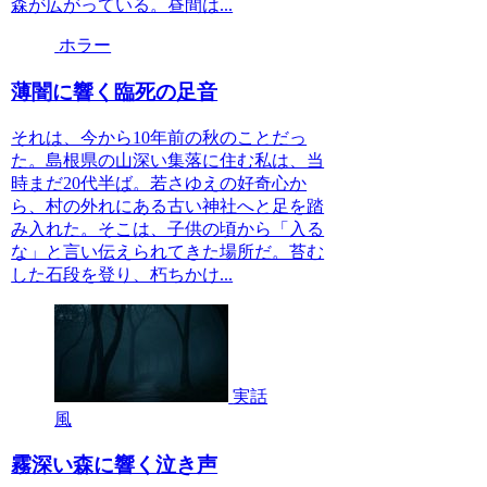
森が広がっている。昼間は...
ホラー
薄闇に響く臨死の足音
それは、今から10年前の秋のことだっ
た。島根県の山深い集落に住む私は、当
時まだ20代半ば。若さゆえの好奇心か
ら、村の外れにある古い神社へと足を踏
み入れた。そこは、子供の頃から「入る
な」と言い伝えられてきた場所だ。苔む
した石段を登り、朽ちかけ...
実話
風
霧深い森に響く泣き声