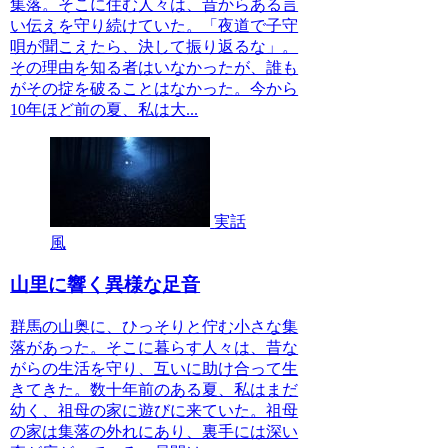
集落。そこに住む人々は、昔からある言
い伝えを守り続けていた。「夜道で子守
唄が聞こえたら、決して振り返るな」。
その理由を知る者はいなかったが、誰も
がその掟を破ることはなかった。今から
10年ほど前の夏、私は大...
実話
風
山里に響く異様な足音
群馬の山奥に、ひっそりと佇む小さな集
落があった。そこに暮らす人々は、昔な
がらの生活を守り、互いに助け合って生
きてきた。数十年前のある夏、私はまだ
幼く、祖母の家に遊びに来ていた。祖母
の家は集落の外れにあり、裏手には深い