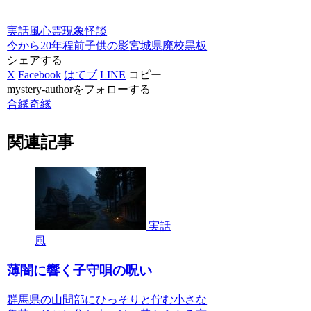
実話風
心霊現象
怪談
今から20年程前
子供の影
宮城県
廃校
黒板
シェアする
X
Facebook
はてブ
LINE
コピー
mystery-authorをフォローする
合縁奇縁
関連記事
実話
風
薄闇に響く子守唄の呪い
群馬県の山間部にひっそりと佇む小さな