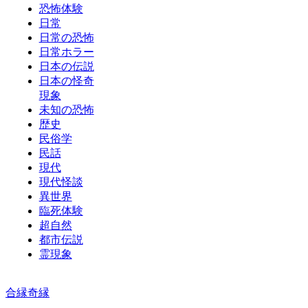
恐怖体験
日常
日常の恐怖
日常ホラー
日本の伝説
日本の怪奇
現象
未知の恐怖
歴史
民俗学
民話
現代
現代怪談
異世界
臨死体験
超自然
都市伝説
霊現象
合縁奇縁