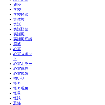
妖怪
学校
学校怪談
実体験
実話
実話怪談
実話風
実話風怪談
廃墟
心霊
心霊スポッ
ト
心霊ホラー
心霊体験
心霊現象
怖い話
怪奇
怪奇現象
怪異
怪談
恐怖