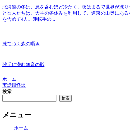
北海道の冬は、息を呑むほど冷たく、夜はまるで世界が凍りつく
と友人たちは、大学の冬休みを利用して、道東の山奥にある
を含めて4人。運転手の...
凍てつく森の囁き
砂丘に潜む無音の影
ホーム
実話風怪談
検索
検索
メニュー
ホーム