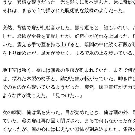
うな、異様な響きだった。光を頼りに奥へ進むと、床に奇妙
それは、まるで血で描かれた呪術的な紋様のようだった。
突然、背後で扉が軋む音がした。振り返ると、誰もいない。
した。恐怖が全身を支配したが、好奇心がそれを上回った。
いた。震える手で蓋を持ち上げると、暗闇の中に続く石段が
を下り始めたが、足元が冷たく、まるで氷の上を歩いている
地下室は狭く、壁には無数の爪痕が刻まれていた。まるで何
は、壊れた木製の椅子と、錆びた鎖が転がっていた。呻き声
そのものから響いているようだった。突然、懐中電灯がチカ
ような声が聞こえた。「見つけた…」
次の瞬間、俺は気を失った。目が覚めたとき、俺は蔵の外、
ていた。蔵の扉は再び固く閉ざされ、まるで何もなかったか
くなったが、俺の心には拭えない恐怖が刻み込まれた。集落