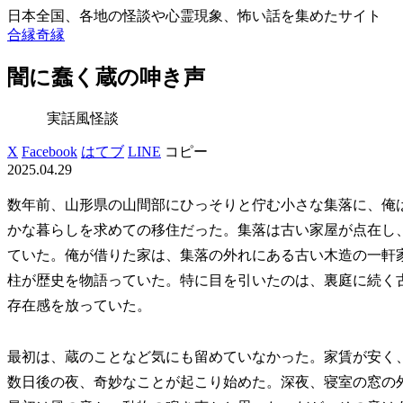
日本全国、各地の怪談や心霊現象、怖い話を集めたサイト
合縁奇縁
闇に蠢く蔵の呻き声
実話風怪談
X
Facebook
はてブ
LINE
コピー
2025.04.29
数年前、山形県の山間部にひっそりと佇む小さな集落に、俺
かな暮らしを求めての移住だった。集落は古い家屋が点在し
ていた。俺が借りた家は、集落の外れにある古い木造の一軒
柱が歴史を物語っていた。特に目を引いたのは、裏庭に続く
存在感を放っていた。
最初は、蔵のことなど気にも留めていなかった。家賃が安く
数日後の夜、奇妙なことが起こり始めた。深夜、寝室の窓の