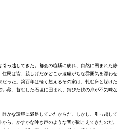
は引っ越してきた。都会の喧騒に疲れ、自然に囲まれた静
、住民は皆、親しげだがどこか遠慮がちな雰囲気を漂わせ
家だった。築百年は軽く超えるその家は、軋む床と煤けた
古い蔵。苔むした石垣に囲まれ、錆びた鉄の扉が不気味な
、静かな環境に満足していたからだ。しかし、引っ越して
外から、かすかな呻き声のような音が聞こえてきたのだ。