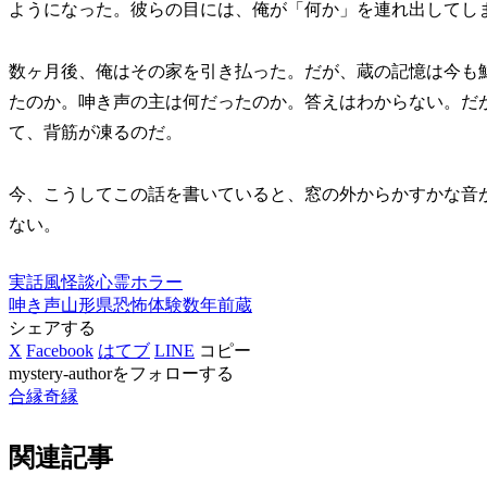
ようになった。彼らの目には、俺が「何か」を連れ出してし
数ヶ月後、俺はその家を引き払った。だが、蔵の記憶は今も
たのか。呻き声の主は何だったのか。答えはわからない。だ
て、背筋が凍るのだ。
今、こうしてこの話を書いていると、窓の外からかすかな音
ない。
実話風怪談
心霊ホラー
呻き声
山形県
恐怖体験
数年前
蔵
シェアする
X
Facebook
はてブ
LINE
コピー
mystery-authorをフォローする
合縁奇縁
関連記事