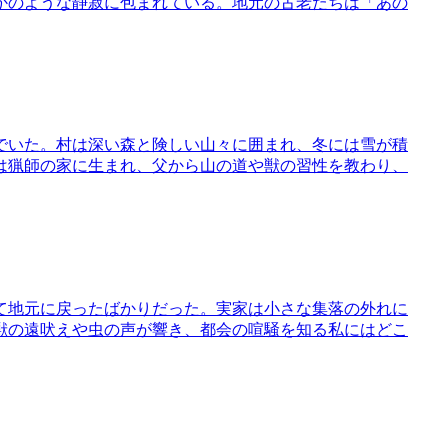
かのような静寂に包まれている。地元の古老たちは「あの
でいた。村は深い森と険しい山々に囲まれ、冬には雪が積
は猟師の家に生まれ、父から山の道や獣の習性を教わり、
て地元に戻ったばかりだった。実家は小さな集落の外れに
獣の遠吠えや虫の声が響き、都会の喧騒を知る私にはどこ