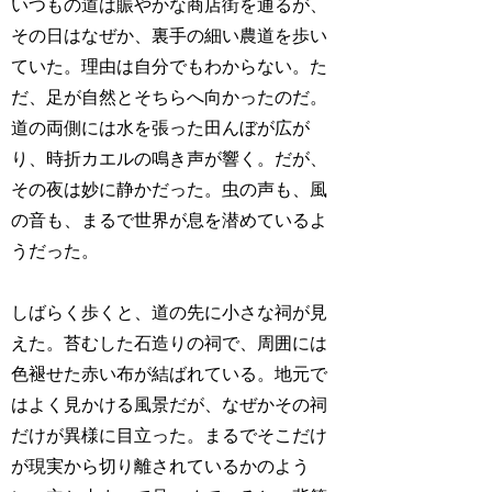
いつもの道は賑やかな商店街を通るが、
その日はなぜか、裏手の細い農道を歩い
ていた。理由は自分でもわからない。た
だ、足が自然とそちらへ向かったのだ。
道の両側には水を張った田んぼが広が
り、時折カエルの鳴き声が響く。だが、
その夜は妙に静かだった。虫の声も、風
の音も、まるで世界が息を潜めているよ
うだった。
しばらく歩くと、道の先に小さな祠が見
えた。苔むした石造りの祠で、周囲には
色褪せた赤い布が結ばれている。地元で
はよく見かける風景だが、なぜかその祠
だけが異様に目立った。まるでそこだけ
が現実から切り離されているかのよう