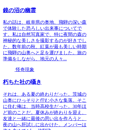
鏡の沼の幽霊
私の話は、岐阜県の奥地、飛騨の深い森
で体験した恐ろしい出来事についてで
す。私は自然写真家で、特に夜間の森の
神秘的な美しさを撮影するのが好きでし
た。数年前の秋、紅葉が最も美しい時期
に飛騨の山奥へと足を運びました。旅の
準備をしながら、地元の人々...
怪奇現象
朽ちた社の囁き
それは、ある夏の終わりだった。茨城の
山奥にひっそりと佇む小さな集落。そこ
に住む俺は、当時高校生だった。30年ほ
ど前のことだ。夏休みが終わりを迎え、
友達と一緒に最後の思い出を作ろうと、
夜の山へ肝試しに出かけた。メンバーは