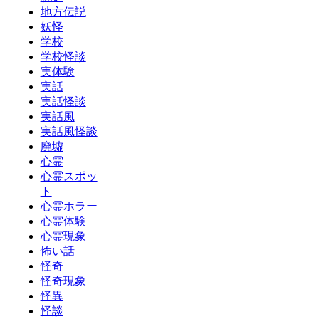
地方伝説
妖怪
学校
学校怪談
実体験
実話
実話怪談
実話風
実話風怪談
廃墟
心霊
心霊スポッ
ト
心霊ホラー
心霊体験
心霊現象
怖い話
怪奇
怪奇現象
怪異
怪談