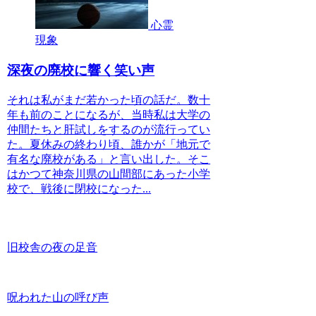
心霊
現象
深夜の廃校に響く笑い声
それは私がまだ若かった頃の話だ。数十
年も前のことになるが、当時私は大学の
仲間たちと肝試しをするのが流行ってい
た。夏休みの終わり頃、誰かが「地元で
有名な廃校がある」と言い出した。そこ
はかつて神奈川県の山間部にあった小学
校で、戦後に閉校になった...
旧校舎の夜の足音
呪われた山の呼び声