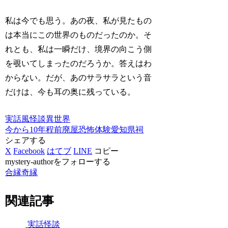
私は今でも思う。あの夜、私が見たもの
は本当にこの世界のものだったのか。そ
れとも、私は一瞬だけ、境界の向こう側
を覗いてしまったのだろうか。答えはわ
からない。だが、あのサラサラという音
だけは、今も耳の奥に残っている。
実話風
怪談
異世界
今から10年程前
廃屋
恐怖体験
愛知県
祠
シェアする
X
Facebook
はてブ
LINE
コピー
mystery-authorをフォローする
合縁奇縁
関連記事
実話怪談