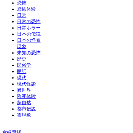
恐怖
恐怖体験
日常
日常の恐怖
日常ホラー
日本の伝説
日本の怪奇
現象
未知の恐怖
歴史
民俗学
民話
現代
現代怪談
異世界
臨死体験
超自然
都市伝説
霊現象
合縁奇縁