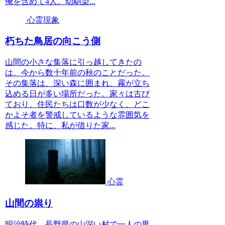
俺を含めて4人。幼馴染...
心霊現象
朽ちた鳥居の向こう側
山間の小さな集落に引っ越してきたの
は、今から数十年前の秋のことだった。
その集落は、深い森に囲まれ、霧が立ち
込める日が多い場所だった。家々は古び
ており、住民たちは口数が少なく、どこ
かよそ者を警戒しているような雰囲気を
感じた。特に、私が借りた家...
心霊
山間の祟り
明治時代、長野県の山深い村で一人の男