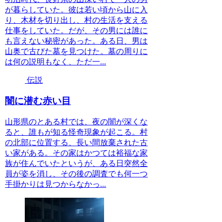
が暮らしていた。彼は若い頃から山に入
り、木材を切り出し、村の生活を支える
仕事をしていた。だが、その男には誰に
も言えない秘密があった。ある日、男は
山奥で古びた墓を見つけた。墓の周りに
は何の説明もなく、ただ一...
伝説
闇に潜む赤い目
山形県のとある村では、夜の闇が深くな
ると、誰もが知る怪奇現象が起こる。村
の北部に位置する、長い間放棄された古
い家がある。その家はかつては裕福な家
族が住んでいたというが、ある日突然全
員が姿を消し、その後の調査でも何一つ
手掛かりは見つからなかっ...