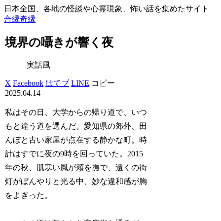
日本全国、各地の怪談や心霊現象、怖い話を集めたサイト
合縁奇縁
境界の囁きが響く夜
実話風
X
Facebook
はてブ
LINE
コピー
2025.04.14
私はその日、大学からの帰り道で、いつ
もと違う道を選んだ。愛知県の郊外、田
んぼと古い家屋が点在する静かな町。時
計はすでに夜の9時を回っていた。2015
年の秋、肌寒い風が頬を撫で、遠くの街
灯がぼんやりと光る中、妙な違和感が胸
をよぎった。