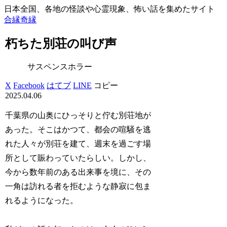
日本全国、各地の怪談や心霊現象、怖い話を集めたサイト
合縁奇縁
朽ちた別荘の叫び声
サスペンスホラー
X
Facebook
はてブ
LINE
コピー
2025.04.06
千葉県の山奥にひっそりと佇む別荘地が
あった。そこはかつて、都会の喧騒を逃
れた人々が別荘を建て、週末を過ごす場
所として賑わっていたらしい。しかし、
今から数年前のある出来事を境に、その
一角は訪れる者を拒むような静寂に包ま
れるようになった。