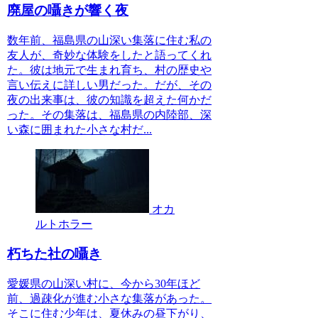
廃屋の囁きが響く夜
数年前、福島県の山深い集落に住む私の
友人が、奇妙な体験をしたと語ってくれ
た。彼は地元で生まれ育ち、村の歴史や
言い伝えに詳しい男だった。だが、その
夜の出来事は、彼の知識を超えた何かだ
った。その集落は、福島県の内陸部、深
い森に囲まれた小さな村だ...
オカ
ルトホラー
朽ちた社の囁き
愛媛県の山深い村に、今から30年ほど
前、過疎化が進む小さな集落があった。
そこに住む少年は、夏休みの昼下がり、