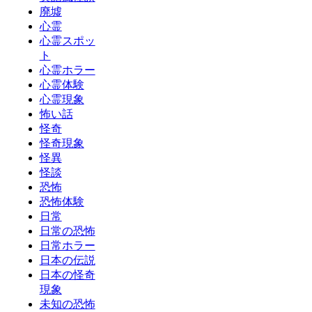
廃墟
心霊
心霊スポッ
ト
心霊ホラー
心霊体験
心霊現象
怖い話
怪奇
怪奇現象
怪異
怪談
恐怖
恐怖体験
日常
日常の恐怖
日常ホラー
日本の伝説
日本の怪奇
現象
未知の恐怖