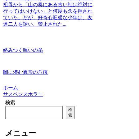
祖母から「山の奥にある古い社は絶対に
行ってはいけない」と何度も念を押され
ていた。だが、好奇心旺盛な少年は、友
達二人を誘い、禁止された...
絡みつく呪いの糸
闇に潜む異形の爪痕
ホーム
サスペンスホラー
検索
検
索
メニュー