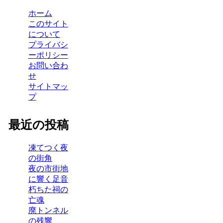
ホーム
このサイト
について
プライバシ
ーポリシー
お問い合わ
せ
サイトマッ
プ
最近の投稿
凍てつく夜
の街角
夜の市街地
に響く足音
朽ちた祠の
亡魂
廃トンネル
の残響