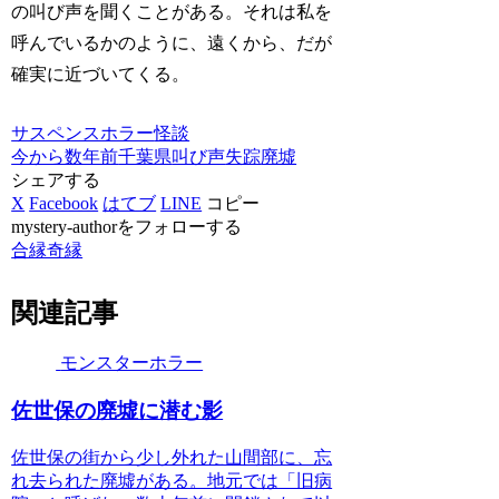
の叫び声を聞くことがある。それは私を
呼んでいるかのように、遠くから、だが
確実に近づいてくる。
サスペンスホラー
怪談
今から数年前
千葉県
叫び声
失踪
廃墟
シェアする
X
Facebook
はてブ
LINE
コピー
mystery-authorをフォローする
合縁奇縁
関連記事
モンスターホラー
佐世保の廃墟に潜む影
佐世保の街から少し外れた山間部に、忘
れ去られた廃墟がある。地元では「旧病