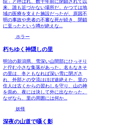
院」と呼ばれ、数十年前に閉鎖されて以
来、誰も近づかない場所だ。かつては地
域の医療を支えた施設だったが、原因不
明の事故や患者の不審な死が続き、閉鎖
に至ったという噂が絶えな...
ホラー
朽ちゆく神隠しの里
明治の新潟県、雪深い山間部にひっそり
と佇む小さな集落があった。名もなきそ
の里は、冬ともなれば深い雪に閉ざさ
れ、外部との交流はほぼ途絶えた。里の
住人は古くからの習わしを守り、山の神
を崇め、夜には決して外に出なかった。
なぜなら、里の周囲には何か...
妖怪
深夜の山道で囁く影