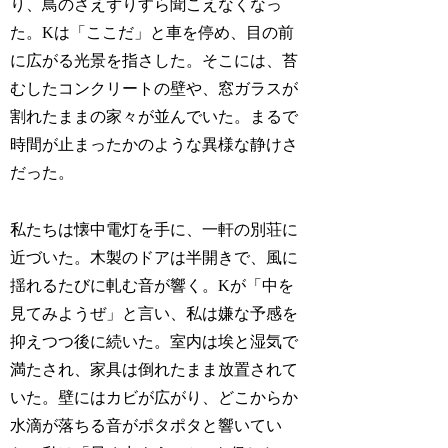
り、鳥のさえずりすら聞こえなくなっ
た。Kは「ここだ」と車を停め、目の前
に広がる光景を指さした。そこには、苔
むしたコンクリートの壁や、窓ガラスが
割れたままの家々が並んでいた。まるで
時間が止まったかのような異様な静けさ
だった。
私たちは懐中電灯を手に、一軒の別荘に
近づいた。木製のドアは半開きで、風に
揺れるたびに軋む音が響く。Kが「中を
見てみようぜ」と言い、私は嫌な予感を
抑えつつ後に続いた。室内は埃と湿気で
満たされ、家具は倒れたまま放置されて
いた。壁にはカビが広がり、どこからか
水滴が落ちる音がポタポタと響いてい