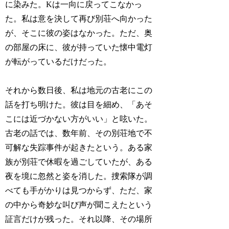
に染みた。Kは一向に戻ってこなかっ
た。私は意を決して再び別荘へ向かった
が、そこに彼の姿はなかった。ただ、奥
の部屋の床に、彼が持っていた懐中電灯
が転がっているだけだった。
それから数日後、私は地元の古老にこの
話を打ち明けた。彼は目を細め、「あそ
こには近づかない方がいい」と呟いた。
古老の話では、数年前、その別荘地で不
可解な失踪事件が起きたという。ある家
族が別荘で休暇を過ごしていたが、ある
夜を境に忽然と姿を消した。捜索隊が調
べても手がかりは見つからず、ただ、家
の中から奇妙な叫び声が聞こえたという
証言だけが残った。それ以降、その場所