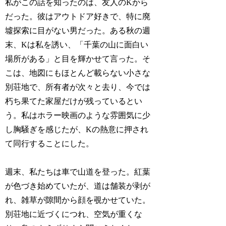
私がこの話を知ったのは、友人のKから
だった。彼はアウトドア好きで、特に廃
墟探索に目がない男だった。ある秋の週
末、Kは私を誘い、「千葉の山に面白い
場所がある」と目を輝かせて言った。そ
こは、地図にもほとんど載らない小さな
別荘地で、所有者が次々と去り、今では
朽ち果てた家屋だけが残っているとい
う。私はホラー映画のような雰囲気に少
し胸騒ぎを感じたが、Kの熱意に押され
て同行することにした。
週末、私たちは車で山道を登った。紅葉
が色づき始めていたが、道は舗装が剥が
れ、雑草が隙間から顔を覗かせていた。
別荘地に近づくにつれ、空気が重くな