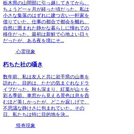
栃木県の山間部に引っ越してきてから、
ちょうど一ヶ月が経った頃だった。私は
小さな集落のはずれに建つ古い一軒家を
借りていた。仕事の都合で都会を離れ、
自然に囲まれた静かな暮らしに憧れての
移住だった。最初は新鮮で心地よい日々
だったが、ある夜を境にそ...
心霊現象
朽ちた社の囁き
数年前、私は友人と共に岩手県の山奥を
訪れた。目的は、ただの気まぐれなドラ
イブだった。秋も深まり、紅葉が山々を
彩る季節。車窓から見える景色は息を呑
むほど美しかったが、どこか寂しげで、
不思議な静けさに包まれていた。その
日、私たちは特に目的地を決...
怪奇現象