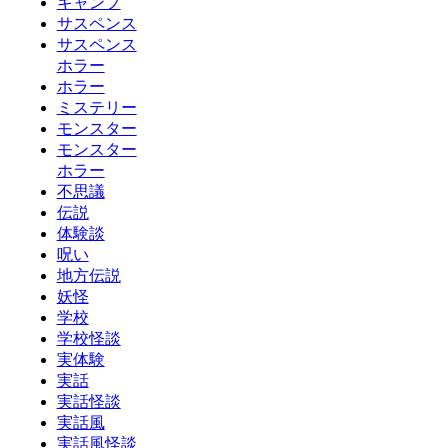
キャンプ
サスペンス
サスペンス
ホラー
ホラー
ミステリー
モンスター
モンスター
ホラー
不思議
伝説
体験談
呪い
地方伝説
妖怪
学校
学校怪談
実体験
実話
実話怪談
実話風
実話風怪談