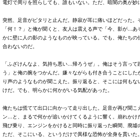
電灯で周りを照らしても、誰もいない。ただ、暗闇の奥が妙
突然、足音がピタリと止んだ。静寂が耳に痛いほどだった。
「何！？」と俺が聞くと、友人は震える声で「今、影が…あ
かに壁に人の影のようなものが映っている。でも、俺たちの
合わないのだ。
「ふざけんなよ、気持ち悪い…帰ろうぜ」。俺はそう言って
う」と俺の腕をつかんだ。嫌々ながらも付き合うことにした
り声のようなものが聞こえた。振り返ると、そこには何もな
けだ。でも、明らかに何かがいる気配があった。
俺たちは慌てて出口に向かって走り出した。足音が再び聞こ
ン…と、まるで何かが追いかけてくるように響く。崩れかけ
飛び乗り、エンジンをかけると同時に振り返った瞬間、廃墟
ただ、そこにいる、というだけで異様な恐怖が全身を貫いた