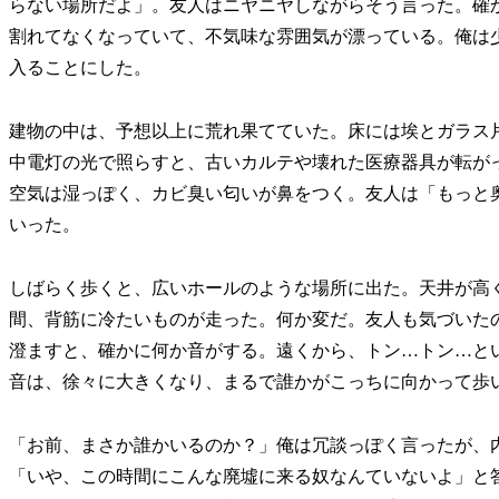
らない場所だよ」。友人はニヤニヤしながらそう言った。確
割れてなくなっていて、不気味な雰囲気が漂っている。俺は
入ることにした。
建物の中は、予想以上に荒れ果てていた。床には埃とガラス
中電灯の光で照らすと、古いカルテや壊れた医療器具が転が
空気は湿っぽく、カビ臭い匂いが鼻をつく。友人は「もっと
いった。
しばらく歩くと、広いホールのような場所に出た。天井が高
間、背筋に冷たいものが走った。何か変だ。友人も気づいた
澄ますと、確かに何か音がする。遠くから、トン…トン…と
音は、徐々に大きくなり、まるで誰かがこっちに向かって歩
「お前、まさか誰かいるのか？」俺は冗談っぽく言ったが、
「いや、この時間にこんな廃墟に来る奴なんていないよ」と