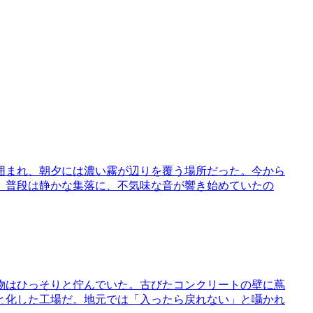
囲まれ、朝夕には濃い霧が辺りを覆う場所だった。今から
。普段は静かな集落に、不気味な音が響き始めていたの
物はひっそりと佇んでいた。古びたコンクリートの壁に蔦
と化した工場だ。地元では「入ったら戻れない」と囁かれ