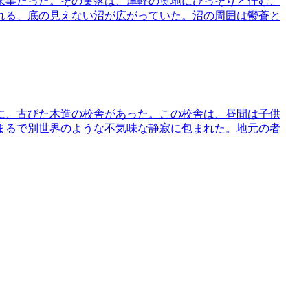
来事だった。その集落は、津軽の奥地にひっそりと佇む、
れる、底の見えない沼が広がっていた。沼の周囲は鬱蒼と
に、古びた木造の校舎があった。この校舎は、昼間は子供
まるで別世界のような不気味な静寂に包まれた。地元の者