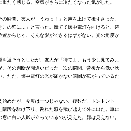
に重たく感じる。空気がさらに冷たくなった気がした。
その瞬間、友人が「うわっ！」と声を上げて後ずさった。
そこの壁に…」と言った。慌てて懐中電灯を向けると、確
位置からじゃ、そんな影ができるはずがない。光の角度が
踵を返そうとしたが、友人が「待てよ、もう少し見てみよ
が、その判断が間違いだった。次の瞬間、背後から低い唸
い。ただ、懐中電灯の光が届かない暗闇が広がっているだ
え始めたが、今度は一つじゃない。複数だ。トントント
た階段を駆け下り、割れた窓を飛び越えて外に出た。車に
の窓に白い人影が立っているのが見えた。顔は見えない。
。