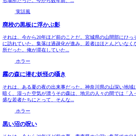
る場所だった。今から数年前、...
実話風
廃校の黒板に浮かぶ影
それは、今から20年ほど前のことだ。宮城県の山間部にひっ
に訪れていた。集落は過疎化が進み、若者はほとんどいなく
所だった。俺が滞在していた...
ホラー
霧の森に潜む妖怪の囁き
それは、ある夏の夜の出来事だった。神奈川県の山深い地域
暗く、湿った空気が漂うその森は、地元の人々の間では「入
盛な若者たちにとって、そんな...
ホラー
黒い沼の呪い