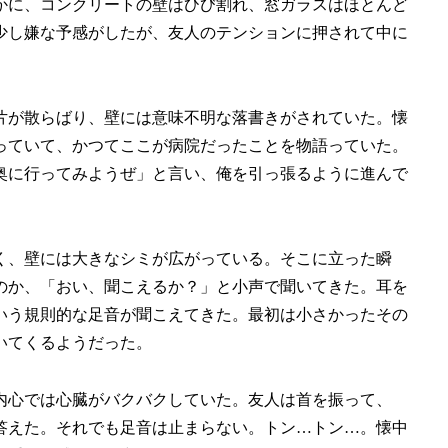
かに、コンクリートの壁はひび割れ、窓ガラスはほとんど
少し嫌な予感がしたが、友人のテンションに押されて中に
片が散らばり、壁には意味不明な落書きがされていた。懐
っていて、かつてここが病院だったことを物語っていた。
奥に行ってみようぜ」と言い、俺を引っ張るように進んで
く、壁には大きなシミが広がっている。そこに立った瞬
のか、「おい、聞こえるか？」と小声で聞いてきた。耳を
いう規則的な足音が聞こえてきた。最初は小さかったその
いてくるようだった。
内心では心臓がバクバクしていた。友人は首を振って、
答えた。それでも足音は止まらない。トン…トン…。懐中