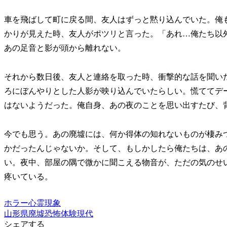
車を飛ばして町に戻る間、友人はずっと黙り込んでいた。俺
かりが見えた時、友人がポツリと言った。「あれ…俺たち以
あの足音と影が頭から離れない。
それから数日後、友人と連絡を取った時、衝撃的な話を聞い
ろにぼんやりとした人影が映り込んでいたらしい。慌ててデ
はないようだった。俺自身、あの夜のことを思い出すたび、
今でも思う。あの廃墟には、何か得体の知れないものが棲み
かだったんじゃないか。そして、もしかしたら俺たちは、あ
い。夜中、部屋の隅で微かに聞こえる物音が、ただの気のせ
疼いている。
ホラー
心霊現象
山形県
廃墟
恐怖体験
現代
シェアする