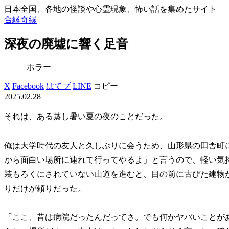
日本全国、各地の怪談や心霊現象、怖い話を集めたサイト
合縁奇縁
深夜の廃墟に響く足音
ホラー
X
Facebook
はてブ
LINE
コピー
2025.02.28
それは、ある蒸し暑い夏の夜のことだった。
俺は大学時代の友人と久しぶりに会うため、山形県の田舎町
から面白い場所に連れて行ってやるよ」と言うので、軽い気持
装もろくにされていない山道を進むと、目の前に古びた建物
りだけが頼りだった。
「ここ、昔は病院だったんだってさ。でも何かヤバいことが