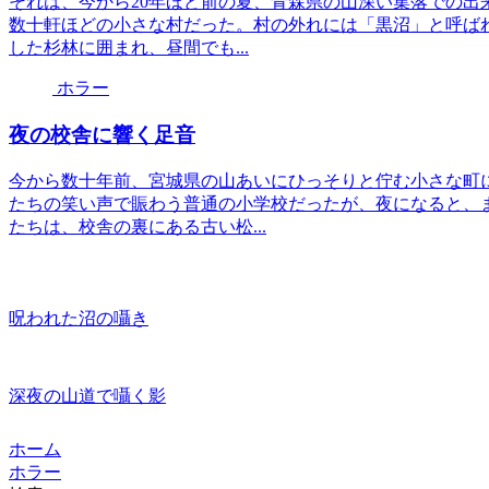
それは、今から20年ほど前の夏、青森県の山深い集落での出
数十軒ほどの小さな村だった。村の外れには「黒沼」と呼ば
した杉林に囲まれ、昼間でも...
ホラー
夜の校舎に響く足音
今から数十年前、宮城県の山あいにひっそりと佇む小さな町
たちの笑い声で賑わう普通の小学校だったが、夜になると、
たちは、校舎の裏にある古い松...
呪われた沼の囁き
深夜の山道で囁く影
ホーム
ホラー