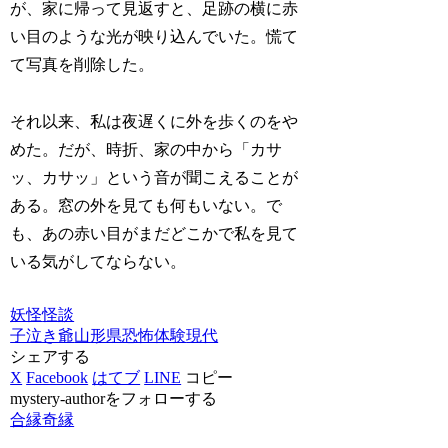
が、家に帰って見返すと、足跡の横に赤
い目のような光が映り込んでいた。慌て
て写真を削除した。
それ以来、私は夜遅くに外を歩くのをや
めた。だが、時折、家の中から「カサ
ッ、カサッ」という音が聞こえることが
ある。窓の外を見ても何もいない。で
も、あの赤い目がまだどこかで私を見て
いる気がしてならない。
妖怪
怪談
子泣き爺
山形県
恐怖体験
現代
シェアする
X
Facebook
はてブ
LINE
コピー
mystery-authorをフォローする
合縁奇縁