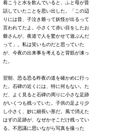
着こうと水を飲んでいると、ふと母が昔
話していたことを思い出した。「この辺
りには昔、子泣き爺って妖怪が出るって
言われてたよ。小さくて赤い目をしたお
爺さんが、夜道で人を驚かせて遊ぶんだ
って」。私は笑いものだと思っていた
が、今夜の出来事を考えると背筋が凍っ
た。
翌朝、恐る恐る昨夜の道を確かめに行っ
た。石碑の近くには、特に何もない。た
だ、よく見ると石碑の周りに小さな足跡
がいくつも残っていた。子供の足より少
し小さく、妙に細長い形だ。風で消えた
はずの足跡が、なぜかそこだけ残ってい
る。不思議に思いながら写真を撮った