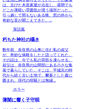
は、古びた木造家屋が点在し、昼間でも
どこか薄暗い雰囲気が漂う場所だった。
引っ越して間もないある晩、窓の外から
奇妙な音が聞こえてきた。...
実話風
朽ちた神社の囁き
数年前、奈良県の山奥に住む私の叔父
が、奇妙な体験をしたと語ってくれた。
その話は、今でも私の背筋を凍らせる。
叔父は、奈良県の山間部にある小さな集
落で暮らしていた。そこは、平城京の時
代から続く古い土地で、鬱蒼とした森に
囲まれ、現代の喧騒とは無縁...
ホラー
薄闇に響く子守唄