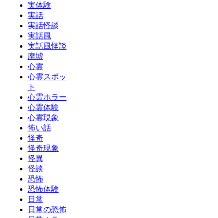
実体験
実話
実話怪談
実話風
実話風怪談
廃墟
心霊
心霊スポッ
ト
心霊ホラー
心霊体験
心霊現象
怖い話
怪奇
怪奇現象
怪異
怪談
恐怖
恐怖体験
日常
日常の恐怖