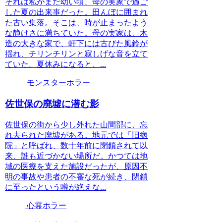
それは私がまだ幼い頃、母の実家で過ご
した夏の出来事だった。田んぼに囲まれ
た古い集落。そこは、時が止まったよう
な静けさに満ちていた。母の実家は、木
造の大きな家で、軒下には古びた風鈴が
揺れ、チリンチリンと寂しげな音を立て
ていた。夏休みになると、...
モンスターホラー
佐世保の廃墟に潜む影
佐世保の街から少し外れた山間部に、忘
れ去られた廃墟がある。地元では「旧病
院」と呼ばれ、数十年前に閉鎖されて以
来、誰も近づかない場所だ。かつては地
域の医療を支えた施設だったが、原因不
明の事故や患者の不審な死が続き、閉鎖
に至ったという噂が絶えな...
心霊ホラー