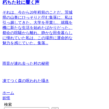
朽ちた社に響く声
それは、今から20年程前のことだ。茨城
県の山奥にひっそりと佇む集落に、私は
引っ越してきた。大学を卒業し、就職を
機に新たな生活を始めたばかりだった。
都会の喧騒から離れ、静かな田舎暮らし
に憧れていた私は、この場所に運命的な
魅力を感じていた。集落...
雨音が連れ去った村の秘密
凍てつく森の呪われた囁き
ホーム
妖怪
検索