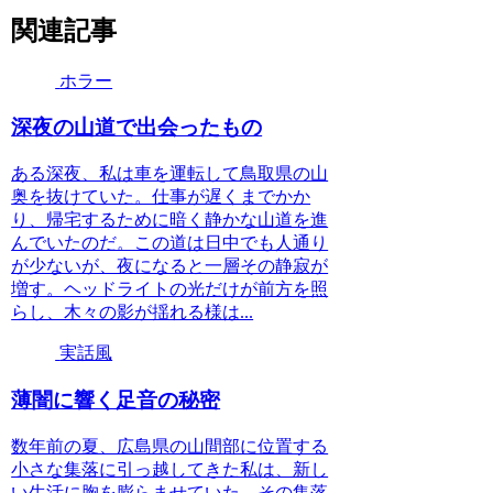
関連記事
ホラー
深夜の山道で出会ったもの
ある深夜、私は車を運転して鳥取県の山
奥を抜けていた。仕事が遅くまでかか
り、帰宅するために暗く静かな山道を進
んでいたのだ。この道は日中でも人通り
が少ないが、夜になると一層その静寂が
増す。ヘッドライトの光だけが前方を照
らし、木々の影が揺れる様は...
実話風
薄闇に響く足音の秘密
数年前の夏、広島県の山間部に位置する
小さな集落に引っ越してきた私は、新し
い生活に胸を膨らませていた。その集落