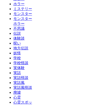
ホラー
ミステリー
モンスター
モンスター
ホラー
不思議
伝説
体験談
呪い
地方伝説
妖怪
学校
学校怪談
実体験
実話
実話怪談
実話風
実話風怪談
廃墟
心霊
心霊スポッ