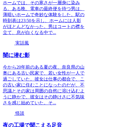
ホームでは、その寒さが一層身に染み
る。ある晩、電車の最終便を待つ男は、
薄暗いホームで奇妙な体験をした。駅の
時刻表は23:50を示し、ホームには人影
がほとんどなかった。男はコートの襟を
立て、息が白くなる中で...
実話風
闇に潜む影
今から20年前のある夏の夜、奈良県の山
奥にある古い民家で、若い女性が一人で
過ごしていた。彼女は仕事の都合で、こ
の古い家に住むことになったのだが、不
思議とその家は周囲の自然に溶け込むよ
うに静かで、彼女はその静けさに不気味
さを感じ始めていた。そ...
怪談
夜の工場で聞こえる足音