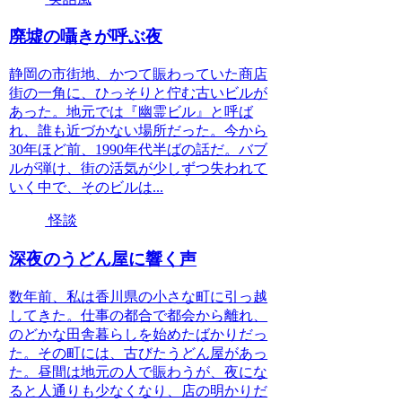
廃墟の囁きが呼ぶ夜
静岡の市街地、かつて賑わっていた商店
街の一角に、ひっそりと佇む古いビルが
あった。地元では『幽霊ビル』と呼ば
れ、誰も近づかない場所だった。今から
30年ほど前、1990年代半ばの話だ。バブ
ルが弾け、街の活気が少しずつ失われて
いく中で、そのビルは...
怪談
深夜のうどん屋に響く声
数年前、私は香川県の小さな町に引っ越
してきた。仕事の都合で都会から離れ、
のどかな田舎暮らしを始めたばかりだっ
た。その町には、古びたうどん屋があっ
た。昼間は地元の人で賑わうが、夜にな
ると人通りも少なくなり、店の明かりだ