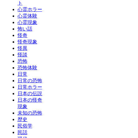
ト
心霊ホラー
心霊体験
心霊現象
怖い話
怪奇
怪奇現象
怪異
怪談
恐怖
恐怖体験
日常
日常の恐怖
日常ホラー
日本の伝説
日本の怪奇
現象
未知の恐怖
歴史
民俗学
民話