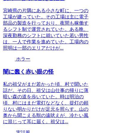
宮崎県の片隅にある小さな町に、一つの
工場が建っていた。その工場は主に電子
部品の製造を行っており、夜間も稼働す
るシフト制で運営されていた。ある晩、
深夜勤務のシフトに就いていた若い男性
は、一人で作業を進めていた。工場内の
照明は一部のエリアだけが...
ホラー
闇に蠢く赤い眼の怪
私の祖父がまだ若かった頃、村で聞いた
話だ。その日、祖父は山仕事の帰りに薄
暗い森の道を歩いていた。時は明治の
頃、村にはまだ電灯などなく、提灯の頼
りない明かりだけが足元を照らす。山の
奥から聞こえる獣の遠吠えが、冷たい風
に混じって耳に届く。祖父は...
実話風