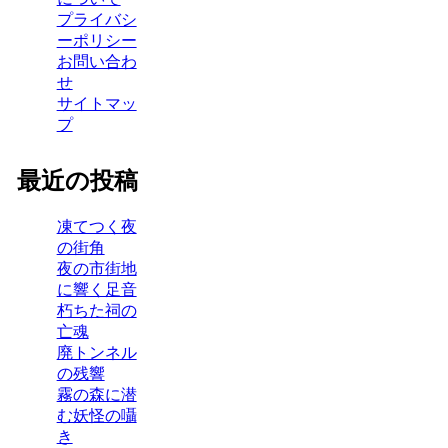
プライバシ
ーポリシー
お問い合わ
せ
サイトマッ
プ
最近の投稿
凍てつく夜
の街角
夜の市街地
に響く足音
朽ちた祠の
亡魂
廃トンネル
の残響
霧の森に潜
む妖怪の囁
き