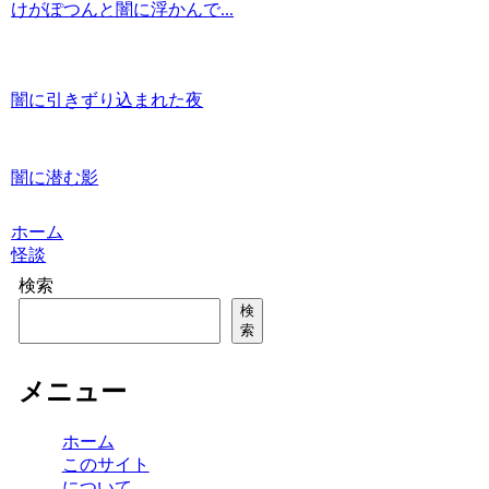
けがぽつんと闇に浮かんで...
闇に引きずり込まれた夜
闇に潜む影
ホーム
怪談
検索
検
索
メニュー
ホーム
このサイト
について