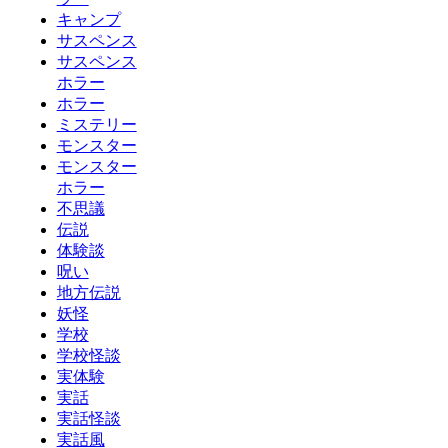
キャンプ
サスペンス
サスペンス
ホラー
ホラー
ミステリー
モンスター
モンスター
ホラー
不思議
伝説
体験談
呪い
地方伝説
妖怪
学校
学校怪談
実体験
実話
実話怪談
実話風