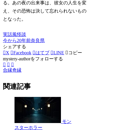
る。あの夜の出来事は、彼女の人生を変
え、その恐怖は決して忘れられないもの
となった。
実話風
怪談
今から20年前
奈良県
シェアする
X
Facebook
はてブ
LINE
コピー
mystery-authorをフォローする
合縁奇縁
関連記事
モン
スターホラー