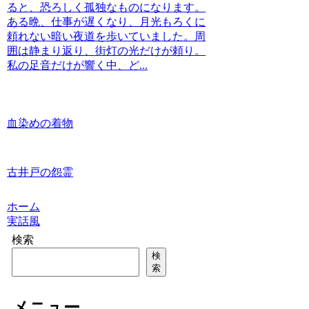
ると、恐ろしく孤独なものになります。
ある晩、仕事が遅くなり、月光もろくに
頼れない暗い夜道を歩いていました。周
囲は静まり返り、街灯の光だけが頼り。
私の足音だけが響く中、ど...
血染めの着物
古井戸の怨霊
ホーム
実話風
検索
検
索
メニュー