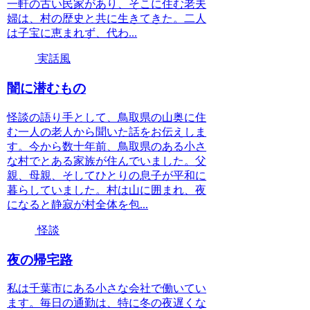
一軒の古い民家があり、そこに住む老夫
婦は、村の歴史と共に生きてきた。二人
は子宝に恵まれず、代わ...
実話風
闇に潜むもの
怪談の語り手として、鳥取県の山奥に住
む一人の老人から聞いた話をお伝えしま
す。今から数十年前、鳥取県のある小さ
な村でとある家族が住んでいました。父
親、母親、そしてひとりの息子が平和に
暮らしていました。村は山に囲まれ、夜
になると静寂が村全体を包...
怪談
夜の帰宅路
私は千葉市にある小さな会社で働いてい
ます。毎日の通勤は、特に冬の夜遅くな