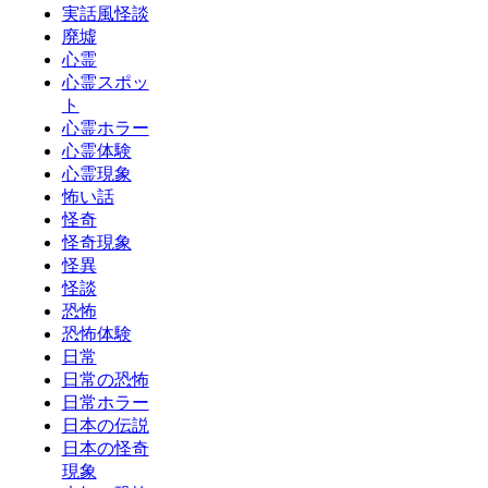
実話風怪談
廃墟
心霊
心霊スポッ
ト
心霊ホラー
心霊体験
心霊現象
怖い話
怪奇
怪奇現象
怪異
怪談
恐怖
恐怖体験
日常
日常の恐怖
日常ホラー
日本の伝説
日本の怪奇
現象