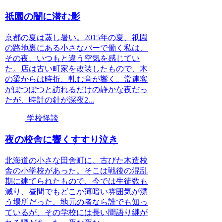
祇園の闇に潜む影
京都の夏は蒸し暑い。2015年の夏、祇園
の路地裏にある小さなバーで働く私は、
その夜、いつもと違う空気を感じてい
た。店は古い町家を改装したもので、木
の梁からは時折、軋む音が響く。常連客
がぽつぽつと訪れるだけの静かな夜だっ
たが、時計の針が深夜2...
学校怪談
夜の校舎に響くすすり泣き
北海道の小さな田舎町に、古びた木造校
舎の小学校があった。そこは戦後の混乱
期に建てられたもので、今では生徒数も
減り、昼間でもどこか薄暗い雰囲気が漂
う場所だった。地元の者なら誰でも知っ
ているが、その学校には長い間語り継が