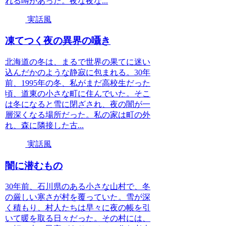
れる噂があった。夜な夜な...
実話風
凍てつく夜の異界の囁き
北海道の冬は、まるで世界の果てに迷い
込んだかのような静寂に包まれる。30年
前、1995年の冬、私がまだ高校生だった
頃、道東の小さな町に住んでいた。そこ
は冬になると雪に閉ざされ、夜の闇が一
層深くなる場所だった。私の家は町の外
れ、森に隣接した古...
実話風
闇に潜むもの
30年前、石川県のある小さな山村で、冬
の厳しい寒さが村を覆っていた。雪が深
く積もり、村人たちは早々に夜の帳を引
いて暖を取る日々だった。その村には、