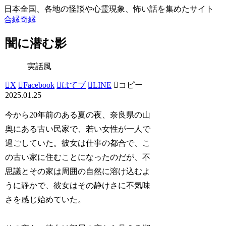
日本全国、各地の怪談や心霊現象、怖い話を集めたサイト
合縁奇縁
闇に潜む影
実話風
X
Facebook
はてブ
LINE
コピー
2025.01.25
今から20年前のある夏の夜、奈良県の山
奥にある古い民家で、若い女性が一人で
過ごしていた。彼女は仕事の都合で、こ
の古い家に住むことになったのだが、不
思議とその家は周囲の自然に溶け込むよ
うに静かで、彼女はその静けさに不気味
さを感じ始めていた。