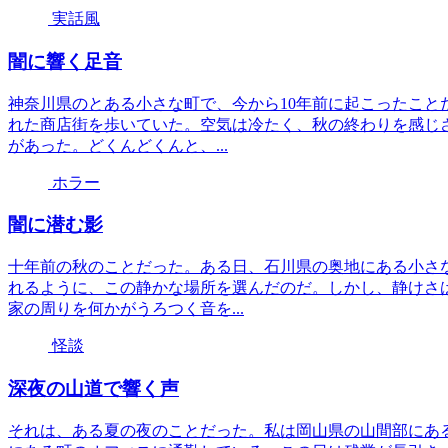
実話風
闇に響く足音
神奈川県のとある小さな町で、今から10年前に起こったこと
れた商店街を歩いていた。空気は冷たく、秋の終わりを感じ
があった。どくんどくんと、...
ホラー
闇に潜む影
十年前の秋のことだった。ある日、石川県の奥地にある小さ
れるように、この静かな場所を選んだのだ。しかし、静けさ
家の周りを何かがうろつく音を...
怪談
深夜の山道で響く声
それは、ある夏の夜のことだった。私は岡山県の山間部にある