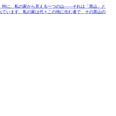
。特に、私の家から見える一つの山——それは「黒山」と
れています。私の家は代々この地に住む者で、その黒山の