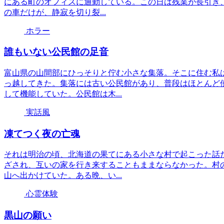
にある町のオフィスに通勤している。この日は残業が長引き、
の車だけが、静寂を切り裂...
ホラー
誰もいない公民館の足音
富山県の山間部にひっそりと佇む小さな集落。そこに住む私
っ越してきた。集落には古い公民館があり、普段はほとんど
して機能していた。公民館は木...
実話風
凍てつく夜の亡魂
それは明治の頃、北海道の果てにある小さな村で起こった話
ざされ、互いの家を行き来することもままならなかった。村
山へ出かけていた。ある晩、い...
心霊体験
黒山の願い