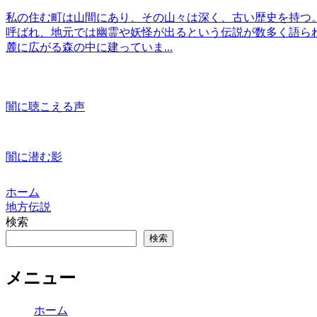
私の住む町は山間にあり、その山々は深く、古い歴史を持つ
呼ばれ、地元では幽霊や妖怪が出るという伝説が数多く語ら
麓に広がる森の中に建っていま...
闇に聴こえる声
闇に潜む影
ホーム
地方伝説
検索
検索
メニュー
ホーム