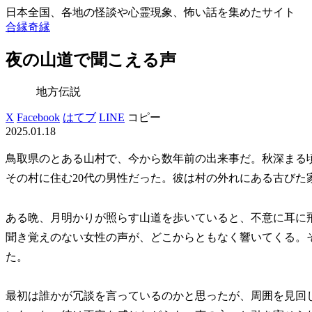
日本全国、各地の怪談や心霊現象、怖い話を集めたサイト
合縁奇縁
夜の山道で聞こえる声
地方伝説
X
Facebook
はてブ
LINE
コピー
2025.01.18
鳥取県のとある山村で、今から数年前の出来事だ。秋深まる
その村に住む20代の男性だった。彼は村の外れにある古びた
ある晩、月明かりが照らす山道を歩いていると、不意に耳に
聞き覚えのない女性の声が、どこからともなく響いてくる。
た。
最初は誰かが冗談を言っているのかと思ったが、周囲を見回