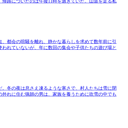
帰路についたのは午後11時を過ぎていた。山道を走る私
は、都会の喧騒を離れ、静かな暮らしを求めて数年前に引
使われていないが、年に数回の集会や子供たちの遊び場と
だ。冬の夜は息さえ凍るような寒さで、村人たちは雪に閉
の外れに住む猟師の男は、家族を養うために吹雪の中でも