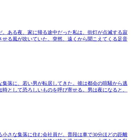
だ。ある夜、家に帰る途中だった私は、街灯が点滅する寂
させる風が吹いていた。突然、遠くから聞こえてくる足音
な集落に、若い男が転居してきた。彼は都会の喧騒から逃
は時として恐ろしいものを呼び寄せる。男は夜になると、
小さな集落に住む会社員だ。普段は車で30分ほどの距離