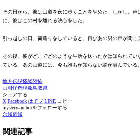
その日から、彼は山道を夜に歩くことをやめた。しかし、声
に、彼はこの村を離れる決心をした。
引っ越しの日、荷造りをしていると、再びあの男の声が聞こ
その後、彼がどこでどのような生活を送ったかは知られてい
ている。あの山道には、今も誰もが知らない謎が潜んでいる
地方伝説
怪談
恐怖
山村
怪奇現象
鳥取県
シェアする
X
Facebook
はてブ
LINE
コピー
mystery-authorをフォローする
合縁奇縁
関連記事