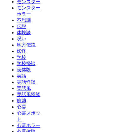
モンスター
モンスター
ホラー
不思議
伝説
体験談
呪い
地方伝説
妖怪
学校
学校怪談
実体験
実話
実話怪談
実話風
実話風怪談
廃墟
心霊
心霊スポッ
ト
心霊ホラー
心霊体験