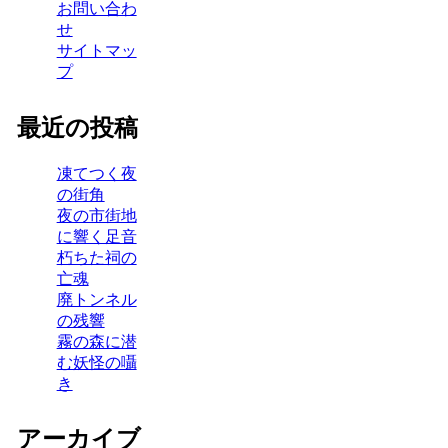
お問い合わ
せ
サイトマッ
プ
最近の投稿
凍てつく夜
の街角
夜の市街地
に響く足音
朽ちた祠の
亡魂
廃トンネル
の残響
霧の森に潜
む妖怪の囁
き
アーカイブ