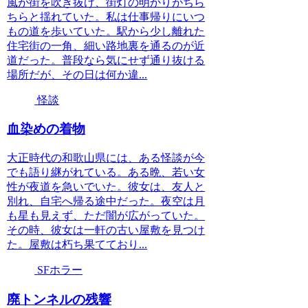
風が街を吹き抜け、街灯の明かりがちら
ちらと揺れていた。私は仕事帰りにいつ
もの道を歩いていた。駅から少し離れた
住宅街の一角、細い路地裏を通るのが近
道だった。普段なら気にせず通り抜ける
場所だが、その日は何か違...
怪談
血染めの着物
大正時代の和歌山県には、ある怪談が今
でも語り継がれている。ある晩、若い女
性が夜道を急いでいた。彼女は、友人と
別れ、自宅へ帰る途中だった。夜空は月
も星も見えず、ただ闇が広がっていた。
その時、彼女は一軒の古い屋敷を見つけ
た。屋敷は朽ち果てており...
SFホラー
廃トンネルの残響