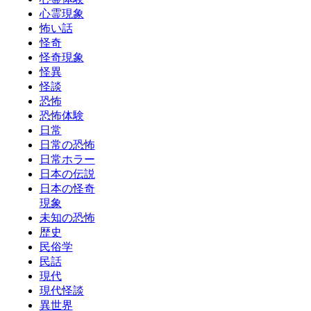
心霊現象
怖い話
怪奇
怪奇現象
怪異
怪談
恐怖
恐怖体験
日常
日常の恐怖
日常ホラー
日本の伝説
日本の怪奇
現象
未知の恐怖
歴史
民俗学
民話
現代
現代怪談
異世界