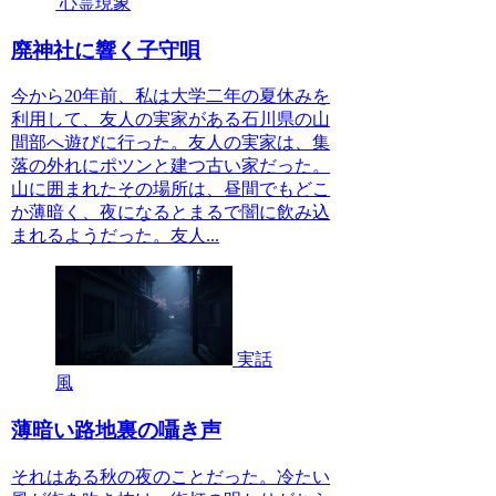
心霊現象
廃神社に響く子守唄
今から20年前、私は大学二年の夏休みを
利用して、友人の実家がある石川県の山
間部へ遊びに行った。友人の実家は、集
落の外れにポツンと建つ古い家だった。
山に囲まれたその場所は、昼間でもどこ
か薄暗く、夜になるとまるで闇に飲み込
まれるようだった。友人...
実話
風
薄暗い路地裏の囁き声
それはある秋の夜のことだった。冷たい