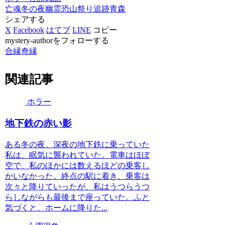
亡魂
冬の夜
幽霊
恐山
祭り
追跡
青森
シェアする
X
Facebook
はてブ
LINE
コピー
mystery-authorをフォローする
合縁奇縁
関連記事
ホラー
地下鉄の赤い影
ある冬の夜、深夜の地下鉄に乗っていた
私は、眠気に襲われていた。電車はほぼ
空で、私のほかには数えるほどの乗客し
かいなかった。終点の駅に着き、乗客は
次々と降りていったが、私はうつらうつ
らしながらも最後まで座っていた。ふと
気づくと、ホームに降りた...