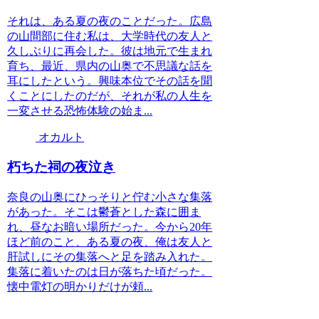
それは、ある夏の夜のことだった。広島
の山間部に住む私は、大学時代の友人と
久しぶりに再会した。彼は地元で生まれ
育ち、最近、県内の山奥で不思議な話を
耳にしたという。興味本位でその話を聞
くことにしたのだが、それが私の人生を
一変させる恐怖体験の始ま...
オカルト
朽ちた祠の夜泣き
奈良の山奥にひっそりと佇む小さな集落
があった。そこは鬱蒼とした森に囲ま
れ、昼なお暗い場所だった。今から20年
ほど前のこと、ある夏の夜、俺は友人と
肝試しにその集落へと足を踏み入れた。
集落に着いたのは日が落ちた頃だった。
懐中電灯の明かりだけが頼...